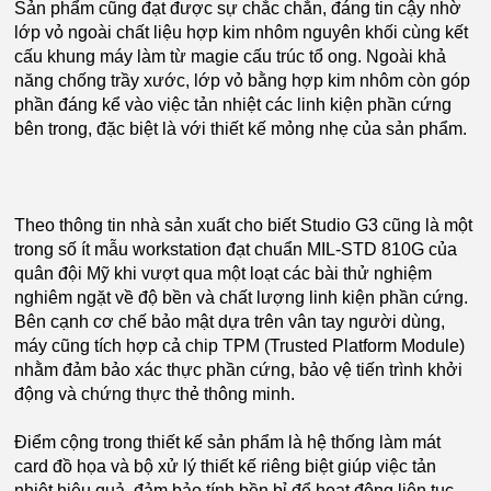
Sản phẩm cũng đạt được sự chắc chắn, đáng tin cậy nhờ
lớp vỏ ngoài chất liệu hợp kim nhôm nguyên khối cùng kết
cấu khung máy làm từ magie cấu trúc tổ ong. Ngoài khả
năng chống trầy xước, lớp vỏ bằng hợp kim nhôm còn góp
phần đáng kể vào việc tản nhiệt các linh kiện phần cứng
bên trong, đặc biệt là với thiết kế mỏng nhẹ của sản phẩm.
Theo thông tin nhà sản xuất cho biết Studio G3 cũng là một
trong số ít mẫu workstation đạt chuẩn MIL-STD 810G của
quân đội Mỹ khi vượt qua một loạt các bài thử nghiệm
nghiêm ngặt về độ bền và chất lượng linh kiện phần cứng.
Bên cạnh cơ chế bảo mật dựa trên vân tay người dùng,
máy cũng tích hợp cả chip TPM (Trusted Platform Module)
nhằm đảm bảo xác thực phần cứng, bảo vệ tiến trình khởi
động và chứng thực thẻ thông minh.
Điểm cộng trong thiết kế sản phẩm là hệ thống làm mát
card đồ họa và bộ xử lý thiết kế riêng biệt giúp việc tản
nhiệt hiệu quả, đảm bảo tính bền bỉ để hoạt động liên tục