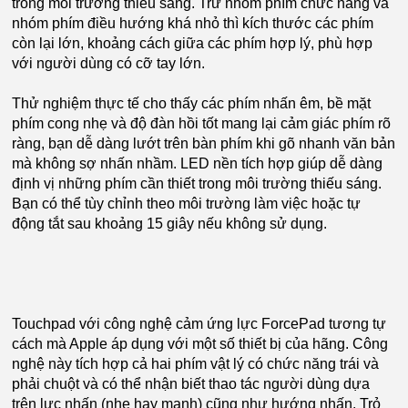
trong môi trường thiếu sáng. Trừ nhóm phím chức năng và
nhóm phím điều hướng khá nhỏ thì kích thước các phím
còn lại lớn, khoảng cách giữa các phím hợp lý, phù hợp
với người dùng có cỡ tay lớn.
Thử nghiệm thực tế cho thấy các phím nhấn êm, bề mặt
phím cong nhẹ và độ đàn hồi tốt mang lại cảm giác phím rõ
ràng, bạn dễ dàng lướt trên bàn phím khi gõ nhanh văn bản
mà không sợ nhấn nhầm. LED nền tích hợp giúp dễ dàng
định vị những phím cần thiết trong môi trường thiếu sáng.
Bạn có thể tùy chỉnh theo môi trường làm việc hoặc tự
động tắt sau khoảng 15 giây nếu không sử dụng.
Touchpad với công nghệ cảm ứng lực ForcePad tương tự
cách mà Apple áp dụng với một số thiết bị của hãng. Công
nghệ này tích hợp cả hai phím vật lý có chức năng trái và
phải chuột và có thể nhận biết thao tác người dùng dựa
trên lực nhấn (nhẹ hay mạnh) cũng như hướng nhấn. Trỏ