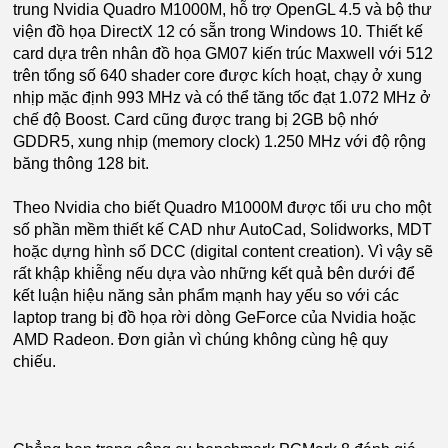
trung Nvidia Quadro M1000M, hỗ trợ OpenGL 4.5 và bộ thư
viện đồ họa DirectX 12 có sẵn trong Windows 10. Thiết kế
card dựa trên nhân đồ họa GM07 kiến trúc Maxwell với 512
trên tổng số 640 shader core được kích hoạt, chạy ở xung
nhịp mặc định 993 MHz và có thể tăng tốc đạt 1.072 MHz ở
chế độ Boost. Card cũng được trang bị 2GB bộ nhớ
GDDR5, xung nhịp (memory clock) 1.250 MHz với độ rộng
băng thông 128 bit.
Theo Nvidia cho biết Quadro M1000M được tối ưu cho một
số phần mềm thiết kế CAD như AutoCad, Solidworks, MDT
hoặc dựng hình số DCC (digital content creation). Vì vậy sẽ
rất khập khiễng nếu dựa vào những kết quả bên dưới để
kết luận hiệu năng sản phẩm mạnh hay yếu so với các
laptop trang bị đồ họa rời dòng GeForce của Nvidia hoặc
AMD Radeon. Đơn giản vì chúng không cùng hệ quy
chiếu.