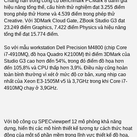
Chẳng hạn trong công cụ benchmark PCMark 8 đánh giá
hiệu năng tổng thể, cấu hình thử nghiệm đạt 3.255 điểm
trong phép thử Home và 4.539 điểm trong phép thử
Creative. Với 3DMark Cloud Gate, ZBook Studio G3 đạt
23.249 điểm Graphics, 7.422 điểm Physics và hiệu năng
tổng thể đạt 15.774 điểm.
So với mẫu workstation Dell Precision M4800 (chip Core
i7-4910MQ, đồ họa Quadro K2100M) thì điểm 3DMark của
Studio G3 cao hơn đến 54%, trong đó điểm đồ họa hơn
đến 105,8% và CPU thấp hơn 3,9%. Điều này cũng hoàn
toàn bình thường vì xét ở mức độ cơ bản, xung nhịp cao
nhất của Xeon E3-1505M v5 là 3,7GHz trong khi Core i7-
4910MQ chạy ở 3,9GHz.
Với bộ công cụ SPECviewperf 12 mô phỏng khả năng
dựng, hiển thị các mô hình thiết kế tương tự cách thức hoạt
động của một số phần mềm trong lĩnh vực thiết kế đồ họa,