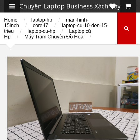
Chuyên Laptop Business Xách Tay
Home
/
laptop-hp
/
man-hinh-
15inch
/
core-i7
/
laptop-cu-10-den-15-
trieu
/
laptop-cu-hp
/
Laptop cũ
Hp
/
Máy Trạm Chuyên Đồ Họa
/