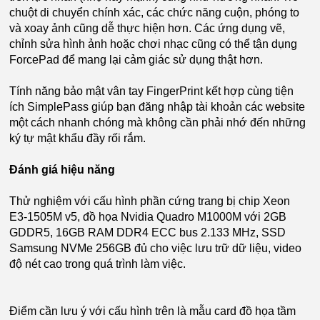
chuột di chuyển chính xác, các chức năng cuộn, phóng to
và xoay ảnh cũng dễ thực hiện hơn. Các ứng dụng vẽ,
chỉnh sửa hình ảnh hoặc chơi nhạc cũng có thể tận dụng
ForcePad để mang lại cảm giác sử dụng thật hơn.
Tính năng bảo mật vân tay FingerPrint kết hợp cùng tiện
ích SimplePass giúp bạn đăng nhập tài khoản các website
một cách nhanh chóng mà không cần phải nhớ đến những
ký tự mật khẩu đầy rối rắm.
Đánh giá hiệu năng
Thử nghiệm với cấu hình phần cứng trang bị chip Xeon
E3-1505M v5, đồ họa Nvidia Quadro M1000M với 2GB
GDDR5, 16GB RAM DDR4 ECC bus 2.133 MHz, SSD
Samsung NVMe 256GB đủ cho việc lưu trữ dữ liệu, video
độ nét cao trong quá trình làm việc.
Điểm cần lưu ý với cấu hình trên là mẫu card đồ họa tầm