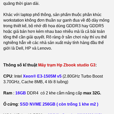
quãng thời gian dài.
Khác với laptop phổ thông, sản phẩm thuộc phân khúc
workstation không đơn thuần sự ganh đua về độ dày mỏng
trong thiết kế, bộ nhớ đồ họa dùng GDDR3 hay GDDR5
hoặc giá bán hơn kém nhau bao nhiêu mà là cả bài toán
tổng thể cần giải quyết. Rõ ràng ở sân chơi này thì ưu thế
nghiêng hẳn về các nhà sản xuất máy tính hàng đầu thế
giới là Dell, HP và Lenovo.
Thông số kĩ thuật
Máy trạm Hp Zbook studio G3
:
CPU
: Intel
Xeon® E3-1505M v5
(2.80GHz Turbo Boost
3.70GHz, Cache 8MB, 4 lõi 8 luồng)
Ram
:
16GB
DDR4 có 2 khe cắm nâng cấp
max 32G.
Ổ cứng
:
SSD NVME 256GB ( còn trống 1 khe m2 )