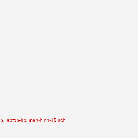
hp
,
laptop-hp
,
man-hinh-15inch