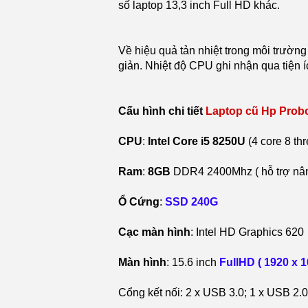
số laptop 13,3 inch Full HD khác.
Về hiệu quả tản nhiệt trong môi trườ
giản. Nhiệt độ CPU ghi nhận qua tiện 
Cấu hình chi tiết
Laptop cũ Hp Prob
CPU
:
Intel Core i5 8250U
(4 core 8 th
Ram
:
8GB
DDR4 2400Mhz ( hỗ trợ nâ
Ổ Cứng
:
SSD 240G
Cạc màn hình
: Intel HD Graphics 620
Màn hình
: 15.6 inch
FullHD ( 1920 x 1
Cổng kết nối: 2 x USB 3.0; 1 x USB 2