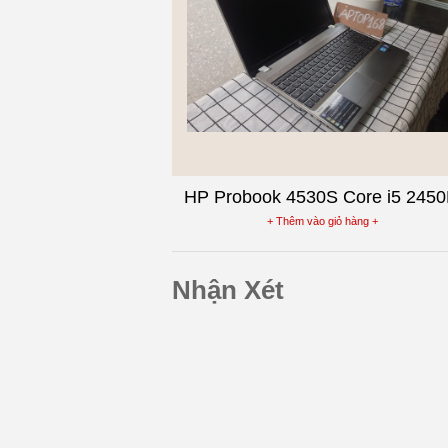
HP Probook 4530S Core i5 245
Laptop cũ Ram 4G Màn 15inch V
+ Thêm vào giỏ hàng +
Nhôm
Nhận Xét