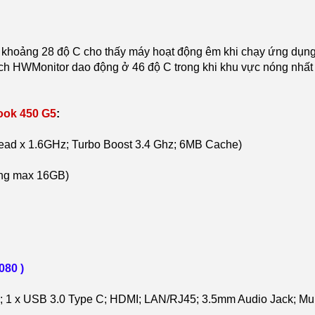
ng khoảng 28 độ C cho thấy máy hoạt động êm khi chạy ứng dụ
ích HWMonitor dao động ở 46 độ C trong khi khu vực nóng nhất 
ook 450 G5
:
read x 1.6GHz; Turbo Boost 3.4 Ghz; 6MB Cache)
ng max 16GB)
080 )
.0; 1 x USB 3.0 Type C; HDMI; LAN/RJ45; 3.5mm Audio Jack; Mu