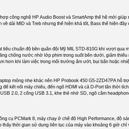
 hợp công nghệ HP Audio Boost và SmartAmp thế hệ mới giúp n
n về dải MID và Treb nhưng thể hiện khá tốt, Bass thể hiện đầy
ạt tiêu chuẩn độ bền quân đội Mỹ MIL STD-810G khi vượt qua m
năng chống nước nhờ lớp phim trong suốt bên dưới, giảm thiểu 
m hơn khi làm việc trong môi trường ẩm ướt, bụi bẩn hoặc nhiệ
c laptop mỏng nhẹ khác nên HP Probook 450 G5-2ZD47PA hỗ trợ
 để kết nối máy chiếu, đến ngõ HDMI và cả D-Port tân thời tích
g USB 2.0, 2 cổng USB 3.1, khe thẻ nhớ SD, ngõ cắm headphone
công cụ PCMark 8, máy chạy ở chế độ High Performance, độ 
 thấy thời gian sử dụng liên tục của máy vào khoảng 6 giờ chỉ