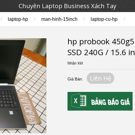
Chuyên Laptop Business Xách Tay
/
laptop-hp
/
man-hinh-15inch
/
laptop-cu-hp
/
hp probook 450g5 
SSD 240G / 15.6 i
Nhận Xét
Liên Hệ
Giá Bán: