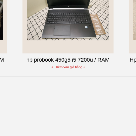
0M
hp probook 450g5 i5 7200u / RAM
Hp
ỏ
8G / SSD 128G + HDD 500G / 15.6
+ Thêm vào giỏ hàng +
inch