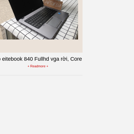
 eitebook 840 Fullhd vga rời, Core
i5 4300u RAM 4G , SSD 128G
+ Readmore +