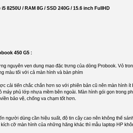
i5 8250U / RAM 8G / SSD 240G / 15.6 inch FullHD
obook 450 G5 :
ng nguyên vẹn dung mạo đặc trưng của dòng Probook. Vỏ trong
g màu tối với cả màn hình và bàn phím
ợc cải tiến chắc chắn hơn so với phiên bản cũ nên màn hình ít 
 máy phủ lớp nhựa mềm bên ngoài. Màn hình gói gọn trong phầ
viền bảo vệ, chống va chạm tốt hơn.
 người dùng cần hiệu suất, độ tin cậy cao nên không thể sánh
 kích cỡ màn hình của những hãng khác thì mẫu laptop HP khôn