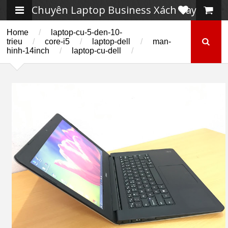
Chuyên Laptop Business Xách Tay
Home
/
laptop-cu-5-den-10-
trieu
/
core-i5
/
laptop-dell
/
man-
hinh-14inch
/
laptop-cu-dell
/