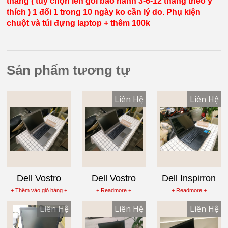
tháng ( tùy chọn lên gói bảo hành 3-6-12 tháng theo ý
thích ) 1 đổi 1 trong 10 ngày ko cần lý do. Phụ kiện
chuột và túi đựng laptop + thêm 100k
Sản phẩm tương tự
Liên Hệ
Liên Hệ
Dell Vostro
Dell Vostro
Dell Inspirron
3460 Core i5
3460 Core i3
3437 Vga 2g ,
+ Thêm vào giỏ hàng +
+ Readmore +
+ Readmore +
3210M , Laptop
3110M , Laptop
Laptop cũ Core
Liên Hệ
Liên Hệ
Liên Hệ
cũ Ram 4G ổ
cũ Ram 4G ổ
i3 4010U Ram
cứng 250g màn
cứng 250g màn
4G , Ổ Cứng