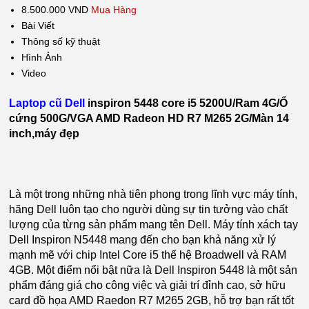
8.500.000 VND
Mua Hàng
Bài Viết
Thông số kỹ thuật
Hình Ảnh
Video
Laptop cũ Dell
inspiron 5448 core i5 5200U/Ram 4G/Ổ
cứng 500G/VGA AMD Radeon HD R7 M265 2G/Màn 14
inch,máy đẹp
Là một trong những nhà tiên phong trong lĩnh vực máy tính,
hãng Dell luôn tạo cho người dùng sự tin tưởng vào chất
lượng của từng sản phẩm mang tên Dell. Máy tính xách tay
Dell Inspiron N5448 mang đến cho bạn khả năng xử lý
mạnh mẽ với chip Intel Core i5 thế hệ Broadwell và RAM
4GB. Một điểm nổi bật nữa là Dell Inspiron 5448 là một sản
phẩm đáng giá cho công việc và giải trí đỉnh cao, sở hữu
card đồ họa AMD Raedon R7 M265 2GB, hỗ trợ bạn rất tốt