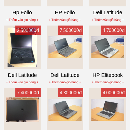
Hp Folio
HP Folio
Dell Latitude
9480m core i7
9470m Core i7
E6410 Core i5
+ Thêm vào giỏ hàng +
+ Thêm vào giỏ hàng +
+ Thêm vào giỏ hàng +
4600U Laptop
3667U, Laptop
Laptop cũ Ram
2 500000đ
7 500000đ
4 700000đ
cũ Ram 4G,
cũ Ram
4G
SSD
4G,SSD
240G,14inch
120G,LED
HD+
Phím
Dell Latitude
Dell Latitude
HP Elitebook
E6400 core
E7440 Corei7
8470p Corei5
+ Thêm vào giỏ hàng +
+ Thêm vào giỏ hàng +
+ Thêm vào giỏ hàng +
2duo, laptop cũ
4600U, Laptop
3320M Laptop
7 400000đ
4 300000đ
4 000000đ
ram 2G
cũ Ram 4G,
cũ Ram 4G
SSD 128GB