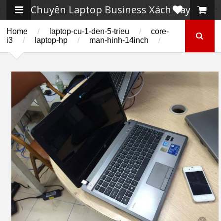
Chuyên Laptop Business Xách Tay
Home
/
laptop-cu-1-den-5-trieu
/
core-
i3
/
laptop-hp
/
man-hinh-14inch
/