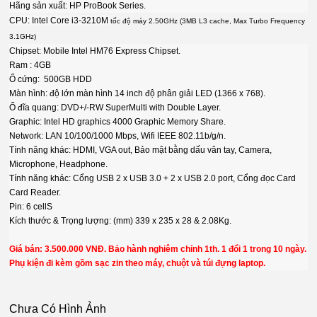
Hãng sản xuất: HP ProBook Series.
CPU: Intel Core i3-3210M
tốc độ máy 2.50GHz (3MB L3 cache, Max Turbo Frequency
3.1GHz)
Chipset: Mobile Intel HM76 Express Chipset.
Ram : 4GB
Ổ cứng: 500GB HDD
Màn hình: độ lớn màn hình 14 inch độ phân giải LED (1366 x 768).
Ổ đĩa quang: DVD+/-RW SuperMulti with Double Layer.
Graphic: Intel HD graphics 4000 Graphic Memory Share.
Network: LAN 10/100/1000 Mbps, Wifi IEEE 802.11b/g/n.
Tính năng khác: HDMI, VGA out, Bảo mật bằng dấu vân tay, Camera,
Microphone, Headphone.
Tính năng khác: Cổng USB 2 x USB 3.0 + 2 x USB 2.0 port, Cổng đọc Card
Card Reader.
Pin: 6 cellS
Kích thước & Trọng lượng: (mm) 339 x 235 x 28 & 2.08Kg.
Giá bán: 3.500.000 VNĐ. Bảo hành nghiêm chỉnh 1th. 1 đổi 1 trong 10 ngày.
Phụ kiện đi kèm gồm sạc zin theo máy, chuột và túi đựng laptop.
Chưa Có Hình Ảnh