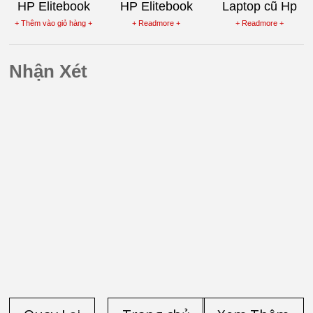
HP Elitebook
HP Elitebook
Laptop cũ Hp
8470W Laptop
8470W Core i7
Folio 1040 –
+ Thêm vào giỏ hàng +
+ Readmore +
+ Readmore +
cũ Core i5-
Laptop cũ
Core i5-4300U
3320M Máy
,Ram 4G, SSD
Nhận Xét
trạm Vỏ Nhôm
128G
Nguyên Khối