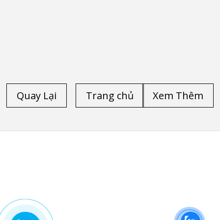
Quay Lại
Trang chủ
Xem Thêm
TRANG CHỦ
/
LAPTOP CŨ HP
/
LAPTOP CŨ DELL
/
LAPTOP CŨ LENOVO THINKPAD
/
LAPTOP CŨ
/
LAPTOP CŨ HÀ NỘI
/
LAPTOP CŨ HP ELITEBOOK
FOLIO 9470M
/
LAPTOP CŨ HP ELITEBOOK FOLIO 9480M
/
LAPTOP CŨ DELL PRECISION M4600
/
LAPTOP CŨ
DELL PRECISION M4700
/
LAPTOP CŨ DELL LATITUDE
E6540
/
LAPTOP CŨ HP ZBOOK 15 CORE I7 4800QM
/
LAPTOP CŨ HP ZBOOK 17-G2
/
LAPTOP CŨ DELL
LATITUDE E5520
/
LAPTOP CŨ DELL LATITUDE 5530
/
LAPTOP CŨ DELL LATITUDE E6520