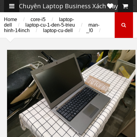
Chuyên Laptop Business Xách Tay
Home
/
core-i5
/
laptop-
dell
/
laptop-cu-1-den-5-trieu
/
man-
hinh-14inch
/
laptop-cu-dell
/
_!0
/