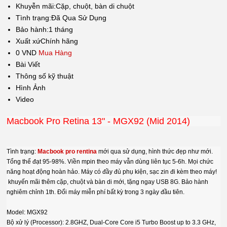
Khuyễn mãi:
Cặp, chuột, bàn di chuột
Tình trạng:
Đã Qua Sử Dụng
Bảo hành:
1 tháng
Xuất xứ
Chính hãng
0 VND
Mua Hàng
Bài Viết
Thông số kỹ thuật
Hình Ảnh
Video
Macbook Pro Retina 13" - MGX92 (Mid 2014)
Tình trạng:
Macbook pro rentina
mới qua sử dụng, hình thức đẹp như mới.
Tổng thể đạt 95-98%. Viền mpin theo máy vẫn dùng liên tục 5-6h. Mọi chức
năng hoạt động hoàn hảo. Máy có đầy đủ phụ kiện, sạc zin đi kèm theo máy!
khuyến mãi thêm cặp, chuột và bàn di mới, tặng ngay USB 8G. Bảo hành
nghiêm chỉnh 1th. Đổi máy miễn phí bất kỳ trong 3 ngày đầu tiên.
Model: MGX92
Bộ xử lý (Processor): 2.8GHZ, Dual-Core Core i5 Turbo Boost up to 3.3 GHz,