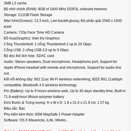
3MB L3 cache
Bộ nhớ chính (RAM): 8GB of 1600 MHz DDR3L onboard memory
Storage: 512GB Flash Storage
Màn hình(Screen): 13.3 inch, Led-backlit glossy, Độ phân giải 2560 x 1600
pixel
Camera: 720p Face Time HD Camera
Đồ họa(Graphic): Intel Iris Graphics
Cổng Thunderbolt: 2 cổng Thunderbolt 2 up to 20 Gbps
Cổng USB: 2 cổng USB 3.0 up to 5 Gbps
Bộ đọc thẻ tích hợp: SDXC card
Audio: Stereo speakers, Dual microphone, Headphone port, Support for
Apple iPhone headset with remote and microphone, Support for audio line
out,
Kết nối không dây: 802.11ac Wi-Fi wireless networking; IEEE 802.11a/b/g/n
compatible, Bluetooth 4.0 wireless technology
Pin (Battery): Up to 9 hours wireless web, Up to 30 days standby time, Built-in
71.8-watt-hour lithium-polymer battery
Kích thước & Trọng lượng: H x W x D: 1.8 x 31.4 x 21.9 cm; 1.57 kg
Màu sắc: Bạc
Phụ kiện kèm theo: 60W MagSafe 2 Power Adapter
Software: OS X Mavericks, iLife, iWorks...