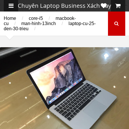
Chuyên Laptop Business Xách Tay
Home
/
core-i5
/
macbook-
cu
/
man-hinh-13inch
/
laptop-cu-25-
den-30-trieu
/