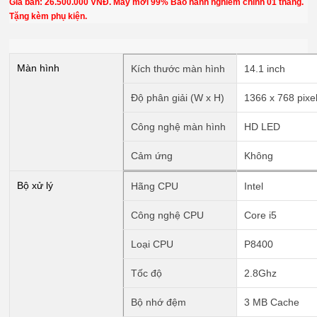
Giá bán: 26.500.000 VNĐ. Máy mới 99% Bảo hành nghiêm chỉnh 01 tháng.
Tặng kèm phụ kiện.
Màn hình
Kích thước màn hình
14.1 inch
Độ phân giải (W x H)
1366 x 768 pixe
Công nghệ màn hình
HD LED
Cảm ứng
Không
Bộ xử lý
Hãng CPU
Intel
Công nghệ CPU
Core i5
Loại CPU
P8400
Tốc độ
2.8Ghz
Bộ nhớ đệm
3 MB Cache