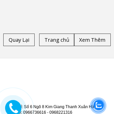
Quay Lại
Trang chủ
Xem Thêm
TRANG CHỦ
/
LAPTOP CŨ HP
/
LAPTOP CŨ DELL
/
LAPTOP CŨ LENOVO THINKPAD
/
LAPTOP CŨ
/
LAPTOP CŨ HÀ NỘI
/
LAPTOP CŨ HP ELITEBOOK
FOLIO 9470M
/
LAPTOP CŨ HP ELITEBOOK FOLIO 9480M
/
LAPTOP CŨ DELL PRECISION M4600
/
LAPTOP CŨ
DELL PRECISION M4700
/
LAPTOP CŨ DELL LATITUDE
E6540
/
LAPTOP CŨ HP ZBOOK 15 CORE I7 4800QM
/
LAPTOP CŨ HP ZBOOK 17-G2
/
LAPTOP CŨ DELL
LATITUDE E5520
/
LAPTOP CŨ DELL LATITUDE 5530
/
LAPTOP CŨ DELL LATITUDE E6520
Địa Chỉ: Số 6 Ngõ 8 Kim Giang Thanh Xuân Hà Nội
Hotline: 0966736616 - 0968221316