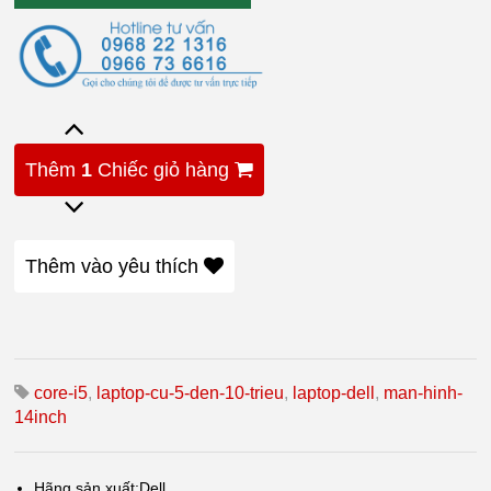
Thêm
1
Chiếc giỏ hàng
Thêm vào yêu thích
core-i5
,
laptop-cu-5-den-10-trieu
,
laptop-dell
,
man-hinh-
14inch
Hãng sản xuất:
Dell