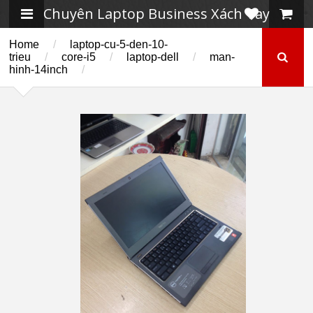
Chuyên Laptop Business Xách Tay
Home
/
laptop-cu-5-den-10-
trieu
/
core-i5
/
laptop-dell
/
man-
hinh-14inch
/