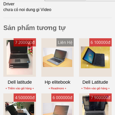
Driver
chưa có noi dung gi Video
Sản phẩm tương tự
7 200000đ
Liên Hệ
6 100000đ
Dell latitude
Hp elitebook
Dell Latitude
e3540 i5 2 vga
840g1 i7 vga
e6440 core i7
+ Thêm vào giỏ hàng +
+ Readmore +
+ Thêm vào giỏ hàng +
,Laptop cũ
rời Laptop cũ
4600m , Laptop
4 500000đ
6 000000đ
7 900000đ
Ram 4G ,ổ
Ram 4G, SSD
cũ Ram 4G, ổ
SSD 128G
128G
500G ,màn
,màn 15.6inch
14inch