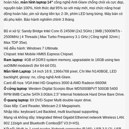
hoàn hảo,
màn hình laptop
14”
công nghệ Anti-Glare chống chói và cực đẹp,
nguyên bản 100%, hình thức đạt 95% so với máy mới, mọi chức năng hoạt
động hoàn hảo, pin sử dụng liên tục 2-3h, phím LED tưng bừng. Máy bán có
đủ phụ kiện. Bảo hành nghiêm chỉnh 3 tháng.
Bộ vi xử lý: Sandy Bridge Intel Core i5 2450M (2x2.5GHz | 3MB | 5000MT/s -
2500MHz | 4 Threads | Max Turbo Frequency 3.1 GHz | Công nghệ 32nm |
Max TDP 35w).
Hệ điều hành: Windows 7 Ultimate.
Chipset: Intel Mobile HM65 Express Chipset.
Ram laptop
: 4GB of DDR3 system memory, upgradable to 16GB using two
soDIMM modules5 (for 64-bit OS).
Màn hình Laptop
: 14 inch 16:9, 1366x768 pixel, Chi Mei N140BGE, LED
backlight, glossy: no, công nghệ Anti-Glare.
Card đồ họa: VGA Intel HD Graphics 3000 & AMD Radeon 6600M.
Ổ cứng laptop
: Western Digital Scorpio Blue WD5000BPVT 500GB 5400
RPM 8MB Cache SATA 3.0Gb/s 2.5" Internal Notebook Hard Drive Bare Drive.
Ổ quang laptop
: 8X DVD-Super Multi double-layer drive.
Giao tiếp: Card Reader, Webcam 2.0 Megapixels.
Nhập liệu: keyboard Led Backled, multi touchpad supporting.
Mạng và không dây: Integrated Wired Gigabit Ethernet network Wireless LAN:
802.11b/g/n and Bluetooth Combo(BT V3.0+HS).
Kết nối: Multi-in-1 card reader, Network connector (RJ45), USB 3.0 (2), USB