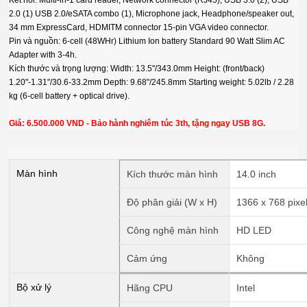
2.0 (1) USB 2.0/eSATA combo (1), Microphone jack, Headphone/speaker out,
34 mm ExpressCard, HDMITM connector 15-pin VGA video connector.
Pin và nguồn: 6-cell (48WHr) Lithium Ion battery Standard 90 Watt Slim AC
Adapter with 3-4h.
Kích thước và trọng lượng: Width: 13.5"/343.0mm Height: (front/back)
1.20"-1.31"/30.6-33.2mm Depth: 9.68"/245.8mm Starting weight: 5.02lb / 2.28
kg (6-cell battery + optical drive).
Giá: 6.500.000 VND - Bảo hành nghiêm túc 3th, tặng ngay USB 8G.
Màn hình
Kích thước màn hình
14.0 inch
Độ phân giải (W x H)
1366 x 768 pixe
Công nghệ màn hình
HD LED
Cảm ứng
Không
Bộ xử lý
Hãng CPU
Intel