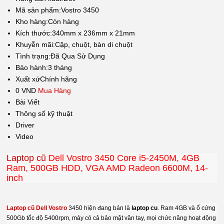
Mã sản phẩm:
Vostro 3450
Kho hàng:
Còn hàng
Kích thước:
340mm x 236mm x 21mm
Khuyễn mãi:
Cặp, chuột, bàn di chuột
Tình trạng:
Đã Qua Sử Dụng
Bảo hành:
3 tháng
Xuất xứ
Chính hãng
0 VND
Mua Hàng
Bài Viết
Thông số kỹ thuật
Driver
Video
Laptop cũ
Dell Vostro 3450 Core i5-2450M, 4GB
Ram, 500GB HDD, VGA AMD Radeon 6600M, 14-
inch
Laptop cũ Dell Vostro
3450 hiện đang bán là
laptop cu
. Ram 4GB và ổ cứng
500Gb tốc độ 5400rpm, máy có cả bảo mật vân tay, mọi chức năng hoạt động