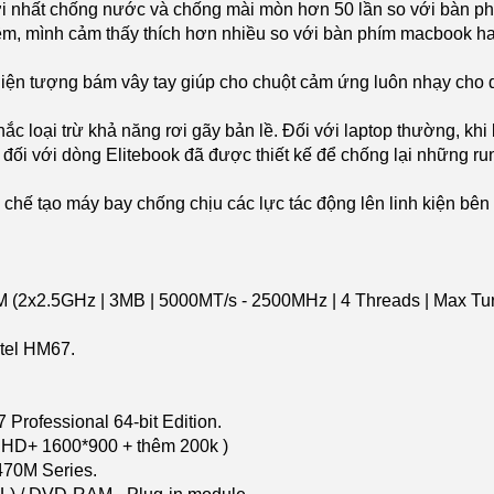
 nhất chống nước và chống mài mòn hơn 50 lần so với bàn ph
êm, mình cảm thấy thích hơn nhiều so với bàn phím macbook ha
iện tượng bám vây tay giúp cho chuột cảm ứng luôn nhạy cho dù
ắc loại trừ khả năng rơi gãy bản lề. Đối với laptop thường, khi b
ên đối với dòng Elitebook đã được thiết kế để chống lại những r
hế tạo máy bay chống chịu các lực tác động lên linh kiện bên 
M (2x2.5GHz | 3MB | 5000MT/s - 2500MHz | 4 Threads | Max T
tel HM67.
Professional 64-bit Edition.
n HD+ 1600*900 + thêm 200k )
70M Series.