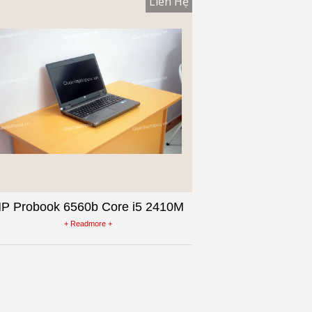
Liên Hệ
P Probook 6560b Core i5 2410M
Laptop cũ Vỏ NHôm Nâu
+ Readmore +