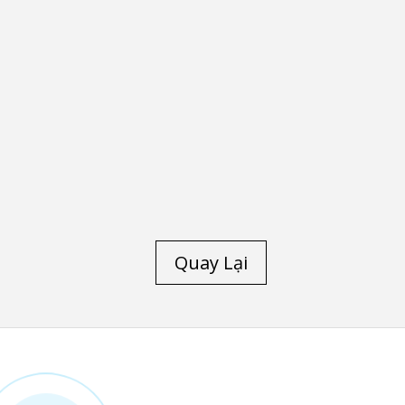
Quay Lại
TRANG CHỦ
/
LAPTOP CŨ HP
/
LAP
ELITEBOOK FOLIO 9470M
/
LAPTOP CŨ H