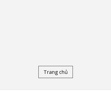
Trang chủ
TOP CŨ DELL
/
LAPTOP CŨ LENOVO THINKPAD
/
LAPTOP CŨ
/
P ELITEBOOK FOLIO 9480M
/
LAPTOP CŨ DELL PRECISION M4600
/