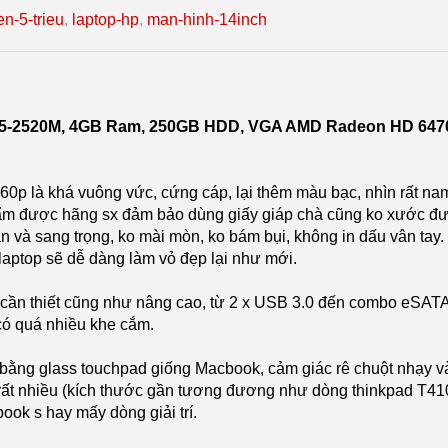
en-5-trieu
,
laptop-hp
,
man-hinh-14inch
 i5-2520M, 4GB Ram, 250GB HDD, VGA AMD Radeon HD 6470
p là khá vuông vức, cứng cáp, lại thêm màu bạc, nhìn rất nam t
ẩm được hãng sx đảm bảo dùng giấy giáp chà cũng ko xước đư
 và sang trọng, ko mài mòn, ko bám bụi, không in dấu vân tay.
aptop sẽ dễ dàng làm vỏ đẹp lại như mới.
 cần thiết cũng như nâng cao, từ 2 x USB 3.0 đến combo eSATA
có quá nhiều khe cắm.
ằng glass touchpad giống Macbook, cảm giác rê chuột nhạy và 
 rất nhiều (kích thước gần tương đương như dòng thinkpad T410)
ook s hay mấy dòng giải trí.