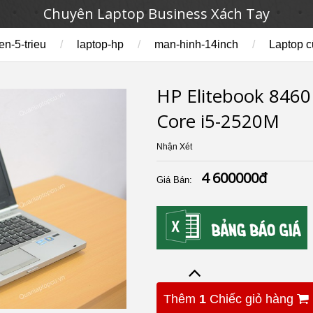
Chuyên Laptop Business Xách Tay
en-5-trieu
/
laptop-hp
/
man-hinh-14inch
/
Laptop c
HP Elitebook 8460P
Core i5-2520M
Nhận Xét
4 600000đ
Giá Bán:
Thêm
1
Chiếc giỏ hàng