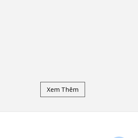
Xem Thêm
LAPTOP CŨ HÀ NỘI
/
LAPTOP CŨ HP
LAPTOP CŨ DELL PRECISION M4700