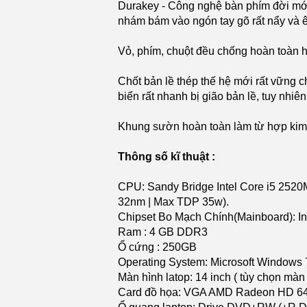
Durakey - Công nghệ bàn phím đời mới
nhám bám vào ngón tay gõ rất nẩy và 
Vỏ, phím, chuột đều chống hoàn toàn h
Chốt bản lề thép thế hệ mới rất vững ch
biển rất nhanh bị gião bản lề, tuy nhi
Khung sườn hoàn toàn làm từ hợp kim c
Thông số kĩ thuật :
CPU: Sandy Bridge Intel Core i5 2520
32nm | Max TDP 35w).
Chipset Bo Mạch Chính(Mainboard): In
Ram : 4 GB DDR3
Ổ cứng : 250GB
Operating System: Microsoft Windows 7 
Màn hình latop: 14 inch ( tùy chọn mà
Card đồ họa: VGA AMD Radeon HD 64