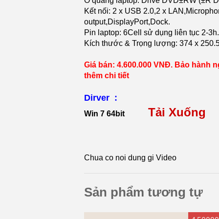
Ổ quang laptop: Drive DVD±RW (±R DL
Kết nối: 2 x USB 2.0,2 x LAN,Microp
output,DisplayPort,Dock.
Pin laptop: 6Cell sử dụng liên tục 2-3h.
Kích thước & Trọng lượng: 374 x 250.5 
Giá bán: 4.600.000 VNĐ. Bảo hành ng
thêm chi tiết
Dirver :
Tải Xuống
Win 7 64bit
Chua co noi dung gi Video
Sản phẩm tương tự