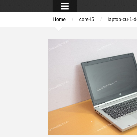
Home
/
core-i5
/
laptop-cu-1-d