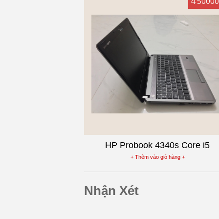
4 5000
HP Probook 4340s Core i5
-3210MLaptop Cũ Ram 4G, Ổ 25
+ Thêm vào giỏ hàng +
,13.3inch
Nhận Xét