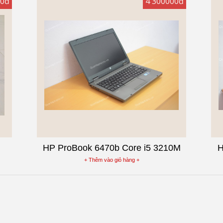
00đ
4 300000đ
HP ProBook 6470b Core i5 3210M
H
0G
Laptop cũ Ram 4G
+ Thêm vào giỏ hàng +