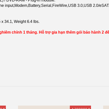
) / DVD-RAM - Plug-in module.
hone input,Modem,Battery,Serial,FireWire,USB 3.0,USB 2.0/e
x 34.1, Weight 6.4 lbs.
hiêm chỉnh 1 tháng. Hỗ trợ gia hạn thêm gói bảo hành 2 đến 