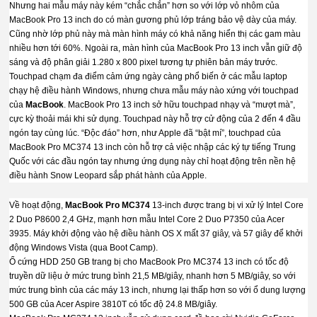
Nhưng hai mẫu máy này kém “chắc chắn” hơn so với lớp vỏ nhôm của
MacBook Pro 13 inch do có màn gương phủ lớp tráng bảo vệ dày của máy.
Cũng nhờ lớp phủ này mà màn hình máy có khả năng hiển thị các gam màu
nhiều hơn tới 60%. Ngoài ra, màn hình của MacBook Pro 13 inch vẫn giữ độ
sáng và độ phân giải 1.280 x 800 pixel tương tự phiên bản máy trước.
Touchpad chạm đa điểm cảm ứng ngày càng phổ biến ở các mẫu laptop
chạy hệ điều hành Windows, nhưng chưa mẫu máy nào xứng với touchpad
của
MacBook
. MacBook Pro 13 inch sở hữu touchpad nhạy và “mượt mà”,
cực kỳ thoải mái khi sử dụng. Touchpad này hỗ trợ cử động của 2 đến 4 đầu
ngón tay cùng lúc. “Độc đáo” hơn, như Apple đã “bật mí”, touchpad của
MacBook Pro MC374 13 inch còn hỗ trợ cả việc nhập các ký tự tiếng Trung
Quốc với các đầu ngón tay nhưng ứng dụng này chỉ hoạt động trên nền hệ
điều hành Snow Leopard sắp phát hành của Apple.
Về hoạt động,
MacBook Pro MC374
13-inch được trang bị vi xử lý Intel Core
2 Duo P8600 2,4 GHz, mạnh hơn mẫu Intel Core 2 Duo P7350 của Acer
3935. Máy khởi động vào hệ điều hành OS X mất 37 giây, và 57 giây để khởi
động Windows Vista (qua Boot Camp).
Ổ cứng HDD 250 GB trang bị cho MacBook Pro MC374 13 inch có tốc độ
truyền dữ liệu ở mức trung bình 21,5 MB/giây, nhanh hơn 5 MB/giây, so với
mức trung bình của các máy 13 inch, nhưng lại thấp hơn so với ổ dung lượng
500 GB của Acer Aspire 3810T có tốc độ 24.8 MB/giây.