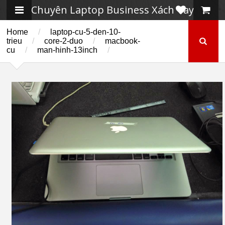
Chuyên Laptop Business Xách Tay
Home
/
laptop-cu-5-den-10-
trieu
/
core-2-duo
/
macbook-
cu
/
man-hinh-13inch
/