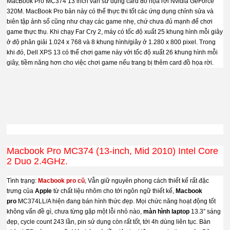
MacBook Pro MC374 13 inch vẫn sử dụng card đồ họa rời Nvidia GeForce
320M. MacBook Pro bản này có thể thực thi tốt các ứng dụng chỉnh sửa và
biên tập ảnh số cũng như chạy các game nhẹ, chứ chưa đủ mạnh để chơi
game thực thụ. Khi chạy Far Cry 2, máy có tốc độ xuất 25 khung hình mỗi giây
ở độ phân giải 1.024 x 768 và 8 khung hình/giây ở 1.280 x 800 pixel. Trong
khi đó, Dell XPS 13 có thể chơi game này với tốc độ xuất 26 khung hình mỗi
giây, tiềm năng hơn cho việc chơi game nếu trang bị thêm card đồ họa rời.
Macbook Pro MC374 (13-inch, Mid 2010) Intel Core
2 Duo 2.4GHz.
Tình trạng:
Macbook pro cũ
, Vẫn giữ nguyên phong cách thiết kế rất đặc
trưng của
Apple
từ chất liệu nhôm cho tới ngôn ngữ thiết kế,
Macbook
pro
MC374LL/A hiện đang bán hình thức đẹp. Mọi chức năng hoạt động tốt
không vấn đề gì, chưa từng gặp một lỗi nhỏ nào,
màn hình laptop
13.3” sáng
đẹp, cycle count 243 lần, pin sử dụng còn rất tốt, tới 4h dùng liên tục. Bàn