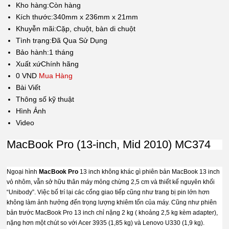
Kho hàng:
Còn hàng
Kích thước:
340mm x 236mm x 21mm
Khuyễn mãi:
Cặp, chuột, bàn di chuột
Tình trạng:
Đã Qua Sử Dụng
Bảo hành:
1 tháng
Xuất xứ
Chính hãng
0 VND
Mua Hàng
Bài Viết
Thông số kỹ thuật
Hình Ảnh
Video
MacBook Pro (13-inch, Mid 2010) MC374
Ngoại hình
MacBook
Pro
13 inch không khác gì phiên bản MacBook 13 inch
vỏ nhôm, vẫn sở hữu thân máy mỏng chừng 2,5 cm và thiết kế nguyên khối
“Unibody”. Việc bố trí lại các cổng giao tiếp cũng như trang bị pin lớn hơn
không làm ảnh hưởng đến trọng lượng khiêm tốn của máy. Cũng như phiên
bản trước MacBook Pro 13 inch chỉ nặng 2 kg ( khoảng 2,5 kg kèm adapter),
nặng hơn một chút so với Acer 3935 (1,85 kg) và Lenovo U330 (1,9 kg).