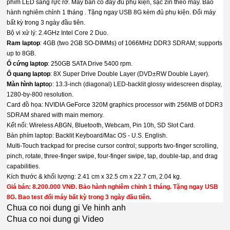
phím LED sáng rực rỡ. Máy bán có đầy đủ phụ kiện, sạc zin theo máy. Bảo
hành nghiêm chỉnh 1 tháng . Tặng ngay USB 8G kèm đủ phụ kiện. Đổi máy
bất kỳ trong 3 ngày đầu tiên.
Bộ vi xử lý: 2.4GHz Intel Core 2 Duo.
Ram laptop
: 4GB (two 2GB SO-DIMMs) of 1066MHz DDR3 SDRAM; supports
up to 8GB.
Ổ cứng laptop
: 250GB SATA Drive 5400 rpm.
Ổ quang laptop
: 8X Super Drive Double Layer (DVD±RW Double Layer).
Màn hình lapto
p: 13.3-inch (diagonal) LED-backlit glossy widescreen display,
1280-by-800 resolution.
Card đồ họa: NVIDIA GeForce 320M graphics processor with 256MB of DDR3
SDRAM shared with main memory.
Kết nối: Wireless ABGN, Bluetooth, Webcam, Pin 10h, SD Slot Card.
Bàn phím laptop: Backlit Keyboard/Mac OS - U.S. English.
Multi-Touch trackpad for precise cursor control; supports two-finger scrolling,
pinch, rotate, three-finger swipe, four-finger swipe, tap, double-tap, and drag
capabilities.
Kích thước & khối lượng: 2.41 cm x 32.5 cm x 22.7 cm, 2.04 kg.
Giá bán: 8.200.000 VNĐ. Bảo hành nghiêm chỉnh 1 tháng. Tặng ngay USB
8G. Bao test đổi máy bất kỳ trong 3 ngày đầu tiên.
Chua co noi dung gi Ve hinh anh
Chua co noi dung gi Video