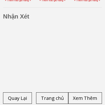
+ Thêm vào giỏ hàng +
+ Thêm vào giỏ hàng +
+ Thêm vào giỏ hàng +
2640
mid 2011 Core
,Core i3 M370
i5
Nhận Xét
Quay Lại
Trang chủ
Xem Thêm