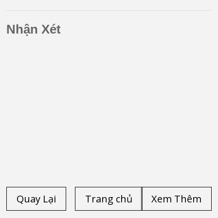
Core i3-4030U
ideapad Z470
Thinkpad
siêu mỏng nhẹ
Core i5-2430M
T420S Core i5-
Nhận Xét
2540M SSD
160G
Quay Lại
Trang chủ
Xem Thêm