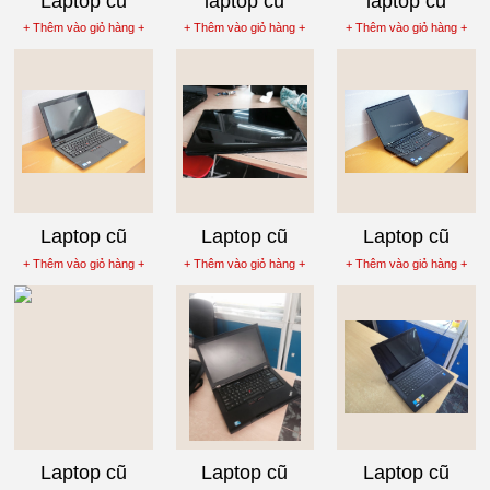
Laptop cũ
laptop cũ
laptop cũ
Lenovo
Lenovo
Lenovo
+ Thêm vào giỏ hàng +
+ Thêm vào giỏ hàng +
+ Thêm vào giỏ hàng +
Thinkpad
thinkpad t420
ThinkPad
T420S , i7-
core i5-2520m
W510 Core i7
2640M, Ram
920QM
4G, VGA Rời
Laptop cũ
Laptop cũ
Laptop cũ
Lenovo
Lenovo G470
Lenovo
+ Thêm vào giỏ hàng +
+ Thêm vào giỏ hàng +
+ Thêm vào giỏ hàng +
Thinkpad x1,
Core i3 2330M
Thinkpad
core i5-2520M
T420S , i5-
,Ram 4G, HDD
2520M, Ram
320G
4G, HDD 250G
HD+
Laptop cũ
Laptop cũ
Laptop cũ