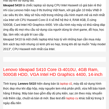
mát tay khi sử dụng lâu.
Ideapad S410
là chiếc laptop sử dụng CPU
Intel Haswell
có giá bán rẻ thứ
nhì của Lenovo hiện nay ở thị trường Việt Nam, với giá gần 10 triệu VNĐ ở
các siêu thị lớn. Máy sở hữu một trong những cấu hình mạnh mẽ và mới nhất
của Intel với CPU Haswell Core i3 4 số thế hệ thứ 4, RAM 4GB, ổ cứng
500GB
, Card Intel HD Graphics 4400. Với cấu hình này máy có khả năng đáp
ứng đầy đủ mọi nhu cầu sử dụng của người dùng từ chơi game, đồ họa, học
tập, làm việc và giải trí cao cấp.
Ideapad S410 là một chiếc laptop khá hợp lý với những bạn cần mua máy
tính xách tay mới nhưng có kinh phí eo hẹp, trong khi đó lại muốn "máy model
2013", CPU Haswell mới nhất của Intel.
Lenovo Ideapad S410 Core i3-4010U, 4GB Ram,
500GB HDD, VGA Intel HD Graphics 4400, 14-inch
Tình trạng:
Lenovo S410
hiện đang bán là
laptop cũ
, máy đã sử dụng hình
thức đẹp như khi đập hộp, máy nguyên tem nhà phân phối, vừa hết bảo hành
hãng ít tháng. Máy bán bao gồm đầy đủ phụ kiện, sạc zin theo máy. khuyến
mãi thêm cặp, chuột và bàn di mới. Bao test đổi
laptop cu
khác bất kỳ trong 3
ngày đầu tiên