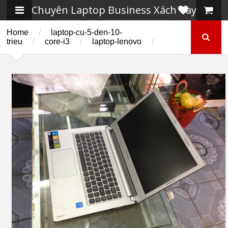
Chuyên Laptop Business Xách Tay
Home
/
laptop-cu-5-den-10-
trieu
/
core-i3
/
laptop-lenovo
/