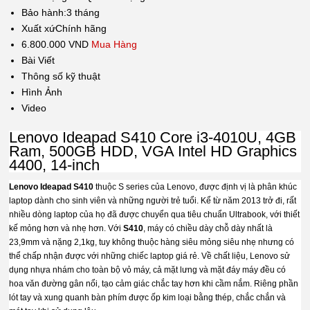
Bảo hành:
3 tháng
Xuất xứ
Chính hãng
6.800.000 VND
Mua Hàng
Bài Viết
Thông số kỹ thuật
Hình Ảnh
Video
Lenovo Ideapad S410 Core i3-4010U, 4GB
Ram, 500GB HDD, VGA Intel HD Graphics
4400, 14-inch
Lenovo Ideapad S410
thuộc S series của Lenovo, được định vị là phân khúc
laptop dành cho sinh viên và những người trẻ tuổi. Kể từ năm 2013 trở đi, rất
nhiều dòng laptop của họ đã được chuyển qua tiêu chuẩn Ultrabook, với thiết
kế mỏng hơn và nhẹ hơn. Với
S410
, máy có chiều dày chỗ dày nhất là
23,9mm và nặng 2,1kg, tuy không thuộc hàng siêu mỏng siêu nhẹ nhưng có
thể chấp nhận được với những chiếc
laptop giá rẻ. Về chất liệu, Lenovo sử
dụng nhựa nhám cho toàn bộ vỏ máy, cả mặt lưng và mặt đáy máy đều có
hoa văn đường gân nổi, tạo cảm giác chắc tay hơn khi cầm nắm. Riêng phần
lót tay và xung quanh bàn phím được ốp kim loại bằng thép, chắc chắn và