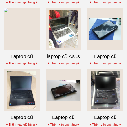
Lenovo
Lenovo
Lenovo G40-70
+ Thêm vào giỏ hàng +
+ Thêm vào giỏ hàng +
+ Thêm vào giỏ hàng +
Thinkpad T410
Thinkpad T410i
Core i3-4005U
Core i5 540M
core i5 450M
Laptop cũ
laptop cũ Asus
Laptop cũ
Lenovo G5070
X450LA Core
Lenovo
+ Thêm vào giỏ hàng +
+ Thêm vào giỏ hàng +
+ Thêm vào giỏ hàng +
Core i7-4510U
i5-4200U còn
Ideapad G460
bảo hành hãng
Core i3 380M
Laptop cũ
Laptop cũ
Laptop cũ
Lenovo U41-70
Lenovo
Lenovo
+ Thêm vào giỏ hàng +
+ Thêm vào giỏ hàng +
+ Thêm vào giỏ hàng +