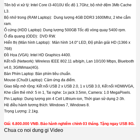
Tên bộ vi xử lý: Intel Core i3-4010U tốc độ 1.7Ghz, bộ nhớ đệm 3Mb Cache
L3.
Bộ nhớ trong (RAM Laptop): Dung lượng 4GB DDR3 1600Mhz, 2 khe cắm
ram.
Ổ cứng (HDD Laptop): Dung lượng 500GB Tốc độ vòng quay 5400 rpm.
Ổ đĩa quang (ODD): DVD RW.
Hiển thị (Màn hình Laptop): Màn hình 14.0" LED, Độ phân giải HD (1366 x
768)
Đồ Họa (VGA): Intel HD Graphics 4400.
Kết nối (Network): Wireless IEEE 802.11 a/b/g/n, Lan 10/100 Mbps, Bluetooth
v4.0, 3G/Wimax(4G).
Bàn Phím Laptop: Bàn phím tiêu chuẩn.
Mouse (Chuột Laptop): Cảm ứng đa điểm.
Giao tiếp mở rộng: Kết nối USB 2 x USB 2.0, 1 x USB 3.0, Kết nối HDMI/VGA,
Khe cắm thẻ nhớ: 5 in 1, Tai nghe: 1x jack 3.5mn, Camera: 1.0 MegaPixels.
Pin Laptop: Dung lượng pin 4 Cell Lithium-ion, Thời gian sử dụng 2-3h.
Hệ điều hành tương thích: Windows 7, Windows 8.
Trọng Lượng: 2.1kg.
Giá: 6.800.000 VNĐ. Bảo hành nghiêm chỉnh 03 tháng. Tặng ngay USB 8G.
Chua co noi dung gi Video