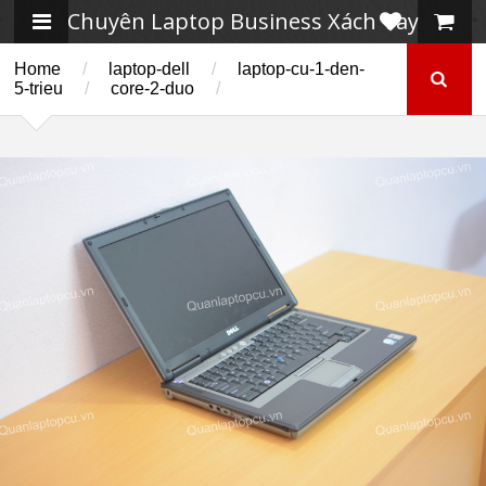
Chuyên Laptop Business Xách Tay
Home
/
laptop-dell
/
laptop-cu-1-den-
5-trieu
/
core-2-duo
/