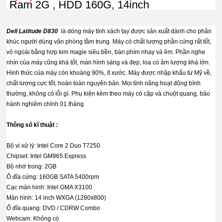
Ram 2G , HDD 160G, 14inch
Dell Latitude D830
là dòng máy tính xách tay được sản xuất dành cho phân
khúc người dùng văn phòng tầm trung. Máy có chất lượng phần cứng rất tốt,
vỏ ngoài bằng hợp kim magie siêu bền, bàn phím nhạy và êm. Phần nghe
nhìn của máy cũng khá tốt, màn hình sáng và đẹp, loa có âm lượng khá lớn.
Hình thức của máy còn khoảng 90%, ít xước. Máy được nhập khẩu từ Mỹ về,
chất lượng cực tốt, hoàn toàn nguyên bản. Mọi tính năng hoạt động bình
thường, không có lỗi gì. Phụ kiện kèm theo máy có cặp và chuột quang, bảo
hành nghiêm chỉnh 01 tháng
Thông số kĩ thuật :
Bộ vi xử lý: Intel Core 2 Duo T7250
Chipset: Intel GM965 Express
Bộ nhớ trong: 2GB
Ổ đĩa cứng: 160GB SATA 5400rpm
Cạc màn hinh: Intel GMA X3100
Màn hình: 14 inch WXGA (1280x800)
Ổ đĩa quang: DVD / CDRW Combo
Webcam: Không có