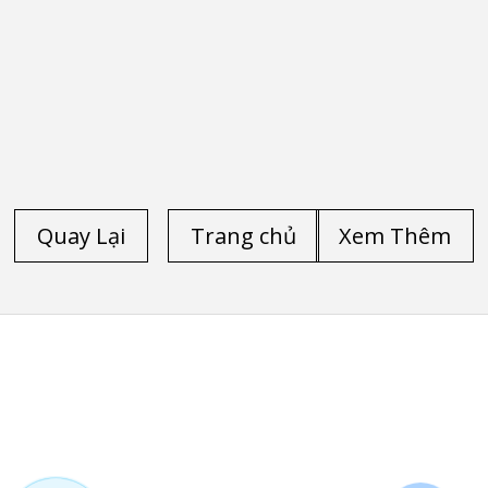
Quay Lại
Trang chủ
Xem Thêm
TRANG CHỦ
/
LAPTOP CŨ HP
/
LAPTOP CŨ DELL
/
LAPTOP CŨ LENOVO THINKPAD
/
LAPTOP CŨ
/
LAPTOP CŨ HÀ NỘI
/
LAPTOP CŨ HP ELITEBOOK
FOLIO 9470M
/
LAPTOP CŨ HP ELITEBOOK FOLIO 9480M
/
LAPTOP CŨ DELL PRECISION M4600
/
LAPTOP CŨ
DELL PRECISION M4700
/
LAPTOP CŨ DELL LATITUDE
E6540
/
LAPTOP CŨ HP ZBOOK 15 CORE I7 4800QM
/
LAPTOP CŨ HP ZBOOK 17-G2
/
LAPTOP CŨ DELL