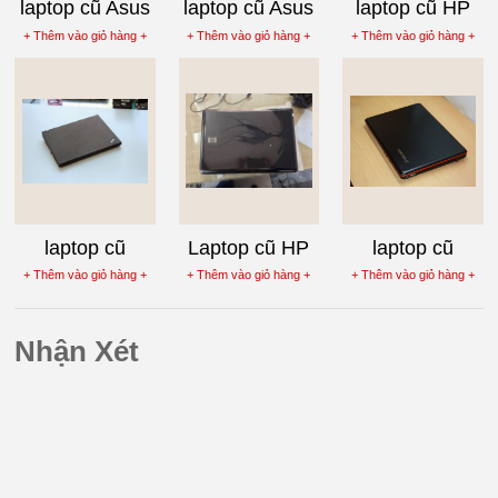
laptop cũ Asus
laptop cũ Asus
laptop cũ HP
U80V
U80V-WX096
Pavilion dv4
+ Thêm vào giỏ hàng +
+ Thêm vào giỏ hàng +
+ Thêm vào giỏ hàng +
laptop cũ
Laptop cũ HP
laptop cũ
Lenovo
Pavilion
Lenovo
+ Thêm vào giỏ hàng +
+ Thêm vào giỏ hàng +
+ Thêm vào giỏ hàng +
Thinkpad X61S
DV2700
Ideapad Y450
Nhận Xét