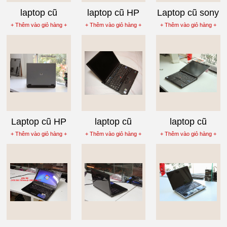
laptop cũ
laptop cũ HP
Laptop cũ sony
Lenovo
Compaq
vaio
+ Thêm vào giỏ hàng +
+ Thêm vào giỏ hàng +
+ Thêm vào giỏ hàng +
Ideapad Y450
NC6400
VGNFZ180E
Core 2 Duo
T6600
Laptop cũ HP
laptop cũ
laptop cũ
Compaq 6710B
Lenovo
Lenovo
+ Thêm vào giỏ hàng +
+ Thêm vào giỏ hàng +
+ Thêm vào giỏ hàng +
thinkpad x60
ThinkPad T60