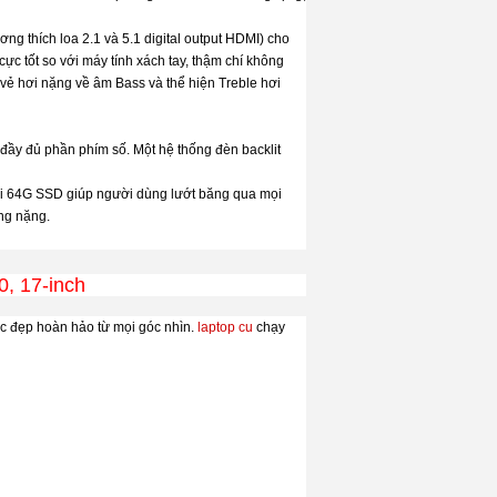
g thích loa 2.1 và 5.1 digital output HDMI) cho
ực tốt so với máy tính xách tay, thậm chí không
 vẻ hơi nặng về âm Bass và thể hiện Treble hơi
i đầy đủ phần phím số. Một hệ thống đèn backlit
với 64G SSD giúp người dùng lướt băng qua mọi
ạng nặng.
, 17-inch
c đẹp hoàn hảo từ mọi góc nhìn.
laptop cu
chạy