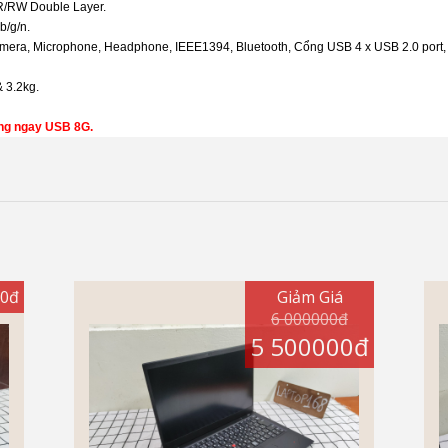
R/RW Double Layer.
b/g/n.
mera, Microphone, Headphone, IEEE1394, Bluetooth, Cổng USB 4 x USB 2.0 port,
 3.2kg.
ặng ngay USB 8G.
00đ
Giảm Giá
6 000000đ
5 500000đ