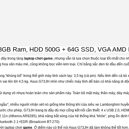
 8GB Ram, HDD 500G + 64G SSD, VGA AMD R
 đây trong làng
laptop chơi game
, nhưng vẫn là lựa chọn thuộc loại tốt nhất cho nh
g hoa văn màu mè, cũng không bọc viền kim loại. Chỉ bằng sắc đen từ đầu đến cu
 “khủng bố” trong thế giới máy tính xách tay: 3,5 kg (cả pin). Nếu tính đến cả túi 
 vai lên tới 4,5 kg. Asus G73JH nhìn như chiếc máy tính để bàn có khả năng di độn
 sử dụng vỏ nhựa hoàn toàn cho sản phẩm này. Toàn bộ mặt máy, thân máy, đáy má
 "ngầu", nhiều người nhận xét nó giống khe thông khí của siêu xe Lamborghini huyền
thước cho phép, G73JH trang bị đầy đủ mọi cổng kết nối cần thiết: 4 x USB 2.0, H
11n (Atheros AR9285), khả năng bắt sóng của hệ thống khá “khỏe”, ping ổn định t
i Bluetooth 2.1+EDR (Broadcom BT-270).
với laptop chơi
game
. Ở điểm này có thể nói Asus G73JH đã làm không thể tốt hơn.