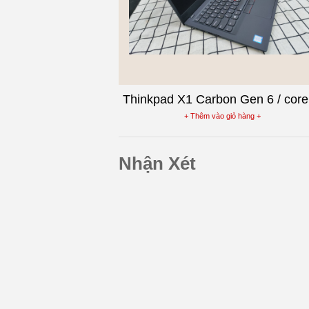
Thinkpad X1 Carbon Gen 6 / core
8550U / Ram 16G / SSD NVM
+ Thêm vào giỏ hàng +
512G / màn 14inch FullHD Cảm 
Nhận Xét