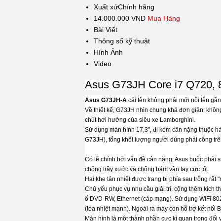
Xuất xứ
Chính hãng
14.000.000 VND
Mua Hàng
Bài Viết
Thông số kỹ thuật
Hình Ảnh
Video
Asus G73JH Core i7 Q720,
Asus G73JH-A
cái tên không phải mới nổi lên gần
Về thiết kế, G73JH nhìn chung khá đơn giản: khôn
chút hơi hướng của siêu xe Lamborghini.
Sử dụng màn hình 17,3”, đi kèm cân nặng thuộc hàng
G73JH), tổng khối lượng người dùng phải cõng trên
Có lẽ chính bởi vấn đề cân nặng, Asus buộc phải
chống trầy xước và chống bám vân tay cực tốt.
Hai khe tản nhiệt được trang bị phía sau trông rất
Chủ yếu phục vụ nhu cầu giải trí, cộng thêm kích 
ổ DVD-RW, Ethernet (cáp mạng). Sử dụng WiFi 802.
(tỏa nhiệt mạnh). Ngoài ra máy còn hỗ trợ kết nố
Màn hình là một thành phần cực kì quan trọng đối 