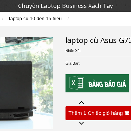
Chuyên Laptop Business Xách Tay
/
laptop-cu-10-den-15-trieu
/
laptop cũ Asus G7
Nhận Xét
Giá Bán:
Thêm
1
Chiếc giỏ hàng