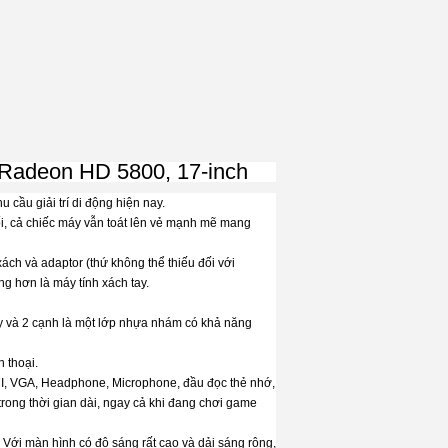
adeon HD 5800, 17-inch
u cầu giải trí di động hiện nay.
ối, cả chiếc máy vẫn toát lên vẻ mạnh mẽ mang
xách và adaptor (thứ không thể thiếu đối với
g hơn là máy tính xách tay.
y và 2 cạnh là một lớp nhựa nhám có khả năng
 thoại.
DMI, VGA, Headphone, Microphone, đầu đọc thẻ nhớ,
rong thời gian dài, ngay cả khi đang chơi game
 Với màn hình có độ sáng rất cao và dải sáng rộng,