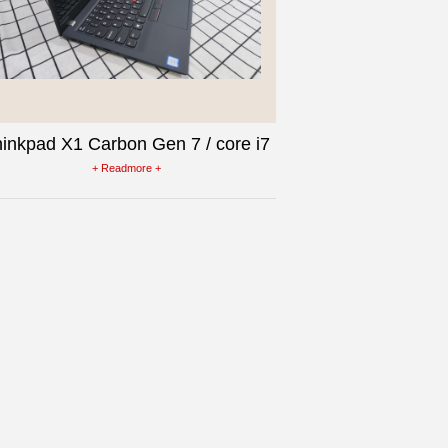
inkpad X1 Carbon Gen 7 / core i7
65U / Ram 16G / SSD 512G / màn
+ Readmore +
14inch FullHD