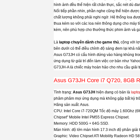
hình ảnh đều thể hiện rất chân thực, sắc nét dù 
Nối tiếp phần nhìn, phần nghe cũng thể hiện được 
chất lượng không phải nghi ngờ. Hệ thống loa được
thua kém so với các loa nén thông dụng cho máy tí
kém, nên phù hợp cho thưởng thức phim ảnh và g
Là
laptop chuyên dành cho game thủ
, cộng với l
bên dưới có thể điều chỉnh độ sáng đem lại khả năn
Asus G73JH có cấu hình đứng vào hàng khủng tron
ứng dụng từ giải trí đến làm việc cơ bản như Yaho
G73JH-A là chiếc máy hoàn hảo cho nhu cầu giải trí
Asus G73JH Core i7 Q720, 8GB 
Tình trạng:
Asus G73JH
hiện đang có bán là
lapto
phăm phăm mọi ứng dụng mà không gặp bất kỳ trở
Hãng sản xuất: Asus.
CPU: Intel Core i7-720QM Tốc độ máy 1.60Ghz (6
Chipset" Mobile Intel PM55 Express Chipset.
Memory: HDD 500G + 64G SSD.
Màn hình: độ lớn màn hình 17.3 inch độ phân giải
Graphic: Video Chipset ATI Mobility Radeon HD 