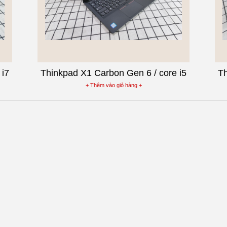
 i7
Thinkpad X1 Carbon Gen 6 / core i5
Th
E
8250U / Ram 8G / SSD 256G / màn
85
+ Thêm vào giỏ hàng +
Ứng
14inch FullHD