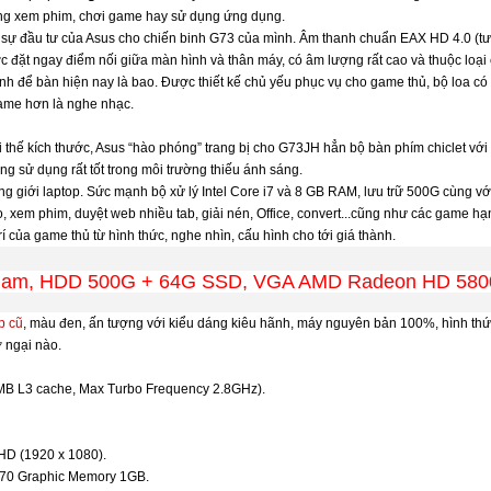
đang xem phim, chơi game hay sử dụng ứng dụng.
sự đầu tư của Asus cho chiến binh G73 của mình. Âm thanh chuẩn EAX HD 4.0 (tươn
 đặt ngay điểm nối giữa màn hình và thân máy, có âm lượng rất cao và thuộc loại c
nh để bàn hiện nay là bao. Được thiết kế chủ yếu phục vụ cho game thủ, bộ loa có
ame hơn là nghe nhạc.
ợi thế kích thước, Asus “hào phóng” trang bị cho G73JH hẳn bộ bàn phím chiclet vớ
g sử dụng rất tốt trong môi trường thiếu ánh sáng.
g giới laptop. Sức mạnh bộ xử lý Intel Core i7 và 8 GB RAM, lưu trữ 500G cùng 
o, xem phim, duyệt web nhiều tab, giải nén, Office, convert...cũng như các game h
 của game thủ từ hình thức, nghe nhìn, cấu hình cho tới giá thành.
Ram, HDD 500G + 64G SSD, VGA AMD Radeon HD 5800
p cũ
, màu đen, ấn tượng với kiểu dáng kiêu hãnh, máy nguyên bản 100%, hình thứ
 ngại nào.
MB L3 cache, Max Turbo Frequency 2.8GHz).
 HD (1920 x 1080).
5870 Graphic Memory 1GB.