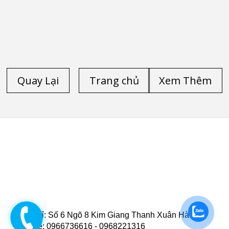
Quay Lại
Trang chủ
Xem Thêm
TRANG CHỦ
/
LAPTOP CŨ HP
/
LAPTOP CŨ DELL
/
LAPTOP CŨ LENOVO THINKPAD
/
LAPTOP CŨ
/
LAPTOP CŨ HÀ NỘI
/
LAPTOP CŨ HP ELITEBOOK
FOLIO 9470M
/
LAPTOP CŨ HP ELITEBOOK FOLIO 9480M
/
LAPTOP CŨ DELL PRECISION M4600
/
LAPTOP CŨ
DELL PRECISION M4700
/
LAPTOP CŨ DELL LATITUDE
E6540
/
LAPTOP CŨ HP ZBOOK 15 CORE I7 4800QM
/
LAPTOP CŨ HP ZBOOK 17-G2
/
LAPTOP CŨ DELL
LATITUDE E5520
/
LAPTOP CŨ DELL LATITUDE 5530
/
LAPTOP CŨ DELL LATITUDE E6520
Địa Chỉ: Số 6 Ngõ 8 Kim Giang Thanh Xuân Hà Nội
Hotline: 0966736616 - 0968221316