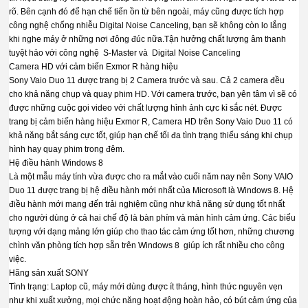
rõ. Bên cạnh đó để hạn chế tiến ồn từ bên ngoài, máy cũng được tích hợp
công nghệ chống nhiễu Digital Noise Canceling, bạn sẽ không còn lo lắng
khi nghe máy ở những nơi đông đúc nữa.Tận hưởng chất lượng âm thanh
tuyệt hảo với công nghệ S-Master và Digital Noise Canceling
Camera HD với cảm biến Exmor R hàng hiệu
Sony Vaio Duo 11 được trang bị 2 Camera trước và sau. Cả 2 camera đều
cho khả năng chụp và quay phim HD. Với camera trước, bạn yên tâm vì sẽ có
được những cuộc gọi video với chất lượng hình ảnh cực kì sắc nét. Được
trang bị cảm biến hàng hiệu Exmor R, Camera HD trên Sony Vaio Duo 11 có
khả năng bắt sáng cực tốt, giúp hạn chế tối đa tình trạng thiếu sáng khi chụp
hình hay quay phim trong đêm.
Hệ điều hành Windows 8
Là một mẫu máy tính vừa được cho ra mắt vào cuối năm nay nên Sony VAIO
Duo 11 được trang bị hệ điều hành mới nhất của Microsoft là Windows 8. Hệ
điều hành mới mang đến trải nghiệm cũng như khả năng sử dụng tốt nhất
cho người dùng ở cả hai chế độ là bàn phím và màn hình cảm ứng. Các biểu
tượng với dạng mảng lớn giúp cho thao tác cảm ứng tốt hơn, những chương
chình văn phòng tích hợp sẵn trên Windows 8 giúp ích rất nhiều cho công
việc.
Hãng sản xuất SONY
Tình trạng: Laptop cũ, máy mới dùng được ít tháng, hình thức nguyên vẹn
như khi xuất xưởng, mọi chức năng hoạt động hoàn hảo, có bút cảm ứng của