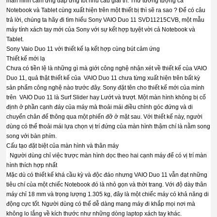
màn hình cảm ứng đáp ứng tốt nhu cầu giải trí. Thử tưởng tượng cả
Notebook và Tablet cùng xuất hiện trên một thiết bị thì sẽ ra sao ? Để có câu
trả lời, chúng ta hãy đi tìm hiểu Sony VAIO Duo 11 SVD11215CVB, một mẫu
máy tính xách tay mới của Sony với sự kết hợp tuyệt vời cả Notebook và
Tablet.
Sony Vaio Duo 11 với thiết kế lạ kết hợp cùng bút cảm ứng
Thiết kế mới lạ
Chưa có tiền lệ là những gì mà giới công nghệ nhận xét về thiết kế của VAIO
Duo 11, quả thật thiết kế của VAIO Duo 11 chưa từng xuất hiện trên bất kỳ
sản phẩm công nghệ nào trước đây. Sony đặt tên cho thiết kế mới của mình
trên VAIO Duo 11 là Surf Slider hay Lướt và trượt. Một màn hình không bị cố
định ở phần cạnh đáy của máy mà thoải mái điều chỉnh góc đứng và di
chuyển chân đế thông qua một phiến đỡ ở mặt sau. Với thiết kế này, người
dùng có thể thoải mái lựa chọn vị trí đứng của màn hình thậm chí là nằm song
song với bàn phím.
Cấu tạo đặt biệt của màn hình và thân máy
Người dùng chỉ việc trược màn hình dọc theo hai cạnh máy để có vị trí màn
hình thích hợp nhất
Mặc dù có thiết kế khá cầu kỳ và độc đáo nhưng VAIO Duo 11 vẫn đạt những
tiêu chí của một chiếc Notebook đó là nhỏ gọn và thời trang. Với độ dày thân
máy chỉ 18 mm và trọng lượng 1.305 kg, đây là một chiếc máy có khả năng di
động cực tốt. Người dùng có thể dễ dàng mang máy đi khắp mọi nơi mà
không lo lắng về kích thước như những dòng laptop xách tay khác.