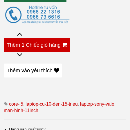
Thêm
1
Chiếc giỏ hàng
Thêm vào yêu thích
core-i5
,
laptop-cu-10-den-15-trieu
,
laptop-sony-vaio
,
man-hinh-11inch
Hãng sản xuất:
sony