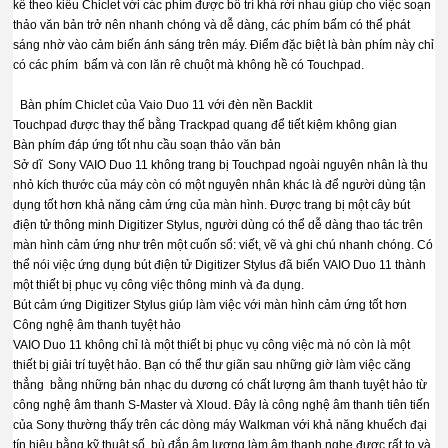
kế theo kiểu Chiclet với các phím được bố trí khá rời nhau giúp cho việc soạn
thảo văn bản trở nên nhanh chóng và dễ dàng, các phím bấm có thể phát
sáng nhờ vào cảm biến ánh sáng trên máy. Điểm đặc biệt là bàn phím này chỉ
có các phím bấm và con lăn rê chuột mà không hề có Touchpad.
Bàn phím Chiclet của Vaio Duo 11 với đèn nền Backlit
Touchpad được thay thế bằng Trackpad quang để tiết kiệm không gian
Bàn phím đáp ứng tốt nhu cầu soạn thảo văn bản
Sở dĩ Sony VAIO Duo 11 không trang bị Touchpad ngoài nguyên nhân là thu
nhỏ kích thước của máy còn có một nguyên nhân khác là để người dùng tận
dụng tốt hơn khả năng cảm ứng của màn hình. Được trang bị một cây bút
điện tử thông minh Digitizer Stylus, người dùng có thể dễ dàng thao tác trên
màn hình cảm ứng như trên một cuốn sổ: viết, vẽ và ghi chú nhanh chóng. Có
thể nói việc ứng dụng bút điện tử Digitizer Stylus đã biến VAIO Duo 11 thành
một thiết bị phục vụ công việc thông minh và đa dụng.
Bút cảm ứng Digitizer Stylus giúp làm việc với màn hình cảm ứng tốt hơn
Công nghệ âm thanh tuyệt hảo
VAIO Duo 11 không chỉ là một thiết bị phục vụ công việc mà nó còn là một
thiết bị giải trí tuyệt hảo. Bạn có thể thư giãn sau những giờ làm việc căng
thẳng bằng những bản nhạc du dương có chất lượng âm thanh tuyệt hảo từ
công nghệ âm thanh S-Master và Xloud. Đây là công nghệ âm thanh tiên tiến
của Sony thường thấy trên các dòng máy Walkman với khả năng khuếch đại
tín hiệu bằng kỹ thuật số, bù đắp âm lượng làm âm thanh nghe được rất to và