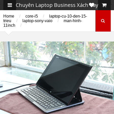
Chuyên Laptop Business Xách Tay
Home
/
core-i5
/
laptop-cu-10-den-15-
trieu
/
laptop-sony-vaio
/
man-hinh-
11inch
/