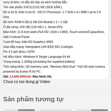
sony đi kèm, có đầy đủ hộp và sách hướng dẫn.
Tên sản phẩm SVD11215CVB ( ĐEN XÁM ).
Bộ vi xử lý: Intel Core i5 - 3317U Processor 1.7 GHz x 4 ( 3MB ) up to 2.6
GHz.
Bộ nhớ: RAM 6 GB (2 GB (On Board) x 1 + 2 GB.
Ổ đĩa cứng: 256 GB (128 GB x 1, Serial ATA).
Màn hình: 11.6 inch wide (Full HD: 1920 x 1080), Touch screen(Capacitive),
Opti Contrast Panel.
Card đồ họa: Intel HD Graphics 4000.
Giao tiếp mạng: Intergrated LAN IEEE 802.11a/b/g/n.
Pin 4.5 giờ (theo J EITA
Hệ điều hành: Windows 8 Single Language 64 bit
Trọng lượng: 1.305kg (including the supplied battery)
Tính năng khác: SD memory card, "Memory Stick Duo" Full HD web camera
powered by Exmor R for PC.
Giá:
13.800.000vnđ
–Bảo hành 3th.
Chua co noi dung gi Video
Sản phẩm tương tự