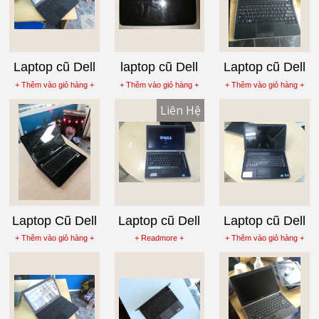
Laptop cũ Dell
laptop cũ Dell
Laptop cũ Dell
inspiron 15-
inspiron 3520,
Latitude E6220
+ Thêm vào giỏ hàng +
+ Thêm vào giỏ hàng +
+ Thêm vào giỏ hàng +
5542 Core i3-
Core i5 3210M
Core i5-2520M,
Liên Hệ
4005U, Ram
Ram 4G, SSD
4G
128Gb
Laptop Cũ Dell
Laptop cũ Dell
Laptop cũ Dell
Inspiron 4110
Latitude E6330,
Inspiron 15R
+ Thêm vào giỏ hàng +
+ Readmore +
+ Thêm vào giỏ hàng +
Core i3 2350M
Core i7-3520M
N5050 Core i5-
2430M