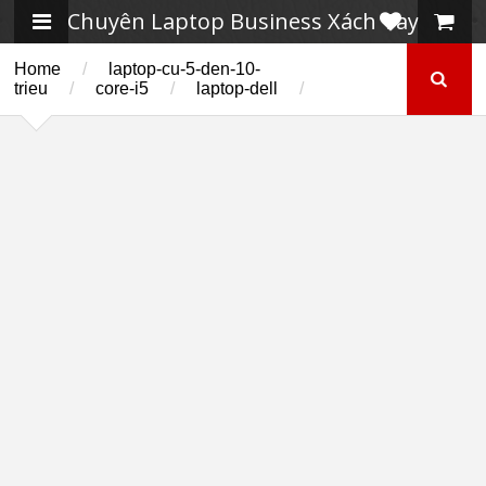
Chuyên Laptop Business Xách Tay
Home
/
laptop-cu-5-den-10-
trieu
/
core-i5
/
laptop-dell
/