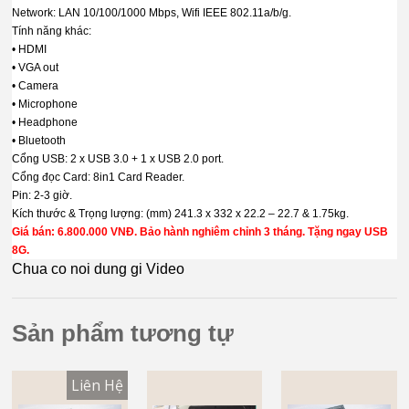
Network: LAN 10/100/1000 Mbps, Wifi IEEE 802.11a/b/g.
Tính năng khác:
• HDMI
• VGA out
• Camera
• Microphone
• Headphone
• Bluetooth
Cổng USB: 2 x USB 3.0 + 1 x USB 2.0 port.
Cổng đọc Card: 8in1 Card Reader.
Pin: 2-3 giờ.
Kích thước & Trọng lượng: (mm) 241.3 x 332 x 22.2 – 22.7 & 1.75kg.
Giá bán: 6.800.000 VNĐ. Bảo hành nghiêm chỉnh 3 tháng. Tặng ngay USB
8G.
Chua co noi dung gi Video
Sản phẩm tương tự
Liên Hệ