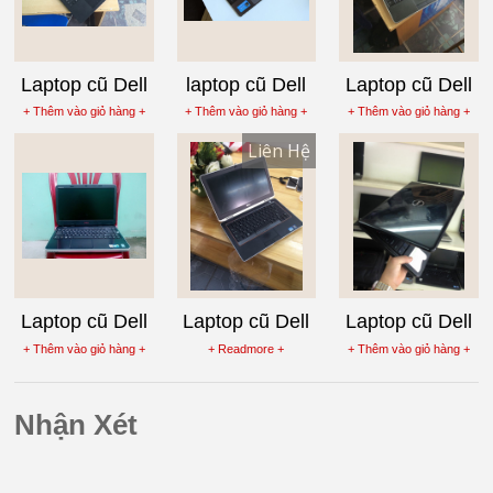
Laptop cũ Dell
laptop cũ Dell
Laptop cũ Dell
inspiron 15-
Vostro 5460
Latitude E6220,
+ Thêm vào giỏ hàng +
+ Thêm vào giỏ hàng +
+ Thêm vào giỏ hàng +
5542, Core i7-
Core i3-3110M
Core i5-2520M
Liên Hệ
4510U, VGA
Rời
Laptop cũ Dell
Laptop cũ Dell
Laptop cũ Dell
Vostro 1440
Latitude E6320
Insprion N4030
+ Thêm vào giỏ hàng +
+ Readmore +
+ Thêm vào giỏ hàng +
Intel Core i3-
Core i7-2620M
,i3 380M
370M
Nhận Xét