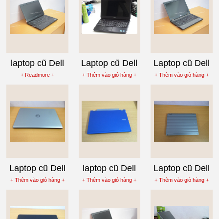
laptop cũ Dell
Laptop cũ Dell
Laptop cũ Dell
Latitude E6510
inspiron n4050
Latitude E5410
+ Readmore +
+ Thêm vào giỏ hàng +
+ Thêm vào giỏ hàng +
Core i5 520M
core i3-2350m
i5-460M, ram
Ram 4G
2G, HDD 160G
Laptop cũ Dell
laptop cũ Dell
Laptop cũ Dell
Inspiron 5547,
Latitude E4310
Precision
+ Thêm vào giỏ hàng +
+ Thêm vào giỏ hàng +
+ Thêm vào giỏ hàng +
Core i7 4510U,
Core i5 M540
M4400 Core 2
Ram 8G, ổ
P8700 màn Full
SSD 180G
HD