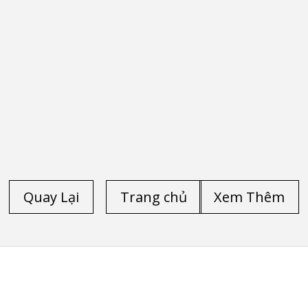
Quay Lại
Trang chủ
Xem Thêm
TRANG CHỦ
/
LAPTOP CŨ HP
/
LAPTOP CŨ DELL
/
LAPTOP CŨ LENOVO THINKPAD
/
LAPTOP CŨ