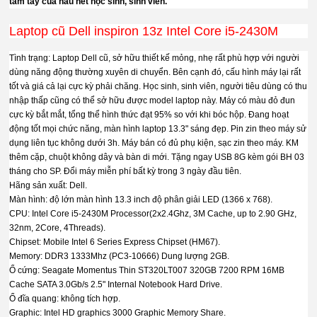
tầm tay của hầu hết học sinh, sinh viên.
Laptop cũ Dell inspiron 13z Intel Core i5-2430M
Tình trạng: Laptop Dell cũ, sở hữu thiết kế mỏng, nhẹ rất phù hợp với người
dùng năng động thường xuyên di chuyển. Bên cạnh đó, cấu hình máy lại rất
tốt và giá cả lại cực kỳ phải chăng. Học sinh, sinh viên, người tiêu dùng có thu
nhập thấp cũng có thể sở hữu được model laptop này. Máy có màu đỏ đun
cực kỳ bắt mắt, tổng thể hình thức đạt 95% so với khi bóc hộp. Đang hoạt
động tốt mọi chức năng, màn hình laptop 13.3" sáng đẹp. Pin zin theo máy sử
dụng liên tục không dưới 3h. Máy bán có đủ phụ kiện, sạc zin theo máy. KM
thêm cặp, chuột không dây và bàn di mới. Tặng ngay USB 8G kèm gói BH 03
tháng cho SP. Đổi máy miễn phí bất kỳ trong 3 ngày đầu tiên.
Hãng sản xuất: Dell.
Màn hình: độ lớn màn hình 13.3 inch độ phân giải LED (1366 x 768).
CPU: Intel Core i5-2430M Processor(2x2.4Ghz, 3M Cache, up to 2.90 GHz,
32nm, 2Core, 4Threads).
Chipset: Mobile Intel 6 Series Express Chipset (HM67).
Memory: DDR3 1333Mhz (PC3-10666) Dung lượng 2GB.
Ổ cứng: Seagate Momentus Thin ST320LT007 320GB 7200 RPM 16MB
Cache SATA 3.0Gb/s 2.5" Internal Notebook Hard Drive.
Ổ đĩa quang: không tích hợp.
Graphic: Intel HD graphics 3000 Graphic Memory Share.