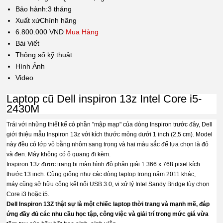
Bảo hành:
3 tháng
Xuất xứ
Chính hãng
6.800.000 VND
Mua Hàng
Bài Viết
Thông số kỹ thuật
Hình Ảnh
Video
Laptop cũ Dell inspiron 13z Intel Core i5-
2430M
Trái với những thiết kế có phần "mập mạp" của dòng Inspiron trước đây, Dell
giới thiệu mẫu Inspiron 13z với kích thước mỏng dưới 1 inch (2,5 cm). Model
này đều có lớp vỏ bằng nhôm sang trọng và hai màu sắc để lựa chọn là đỏ
và đen. Máy không có ổ quang đi kèm.
Inspiron 13z được trang bị màn hình độ phân giải 1.366 x 768 pixel kích
thước 13 inch. Cũng giống như các dòng laptop trong năm 2011 khác,
máy cũng sở hữu cổng kết nối USB 3.0, vi xử lý Intel Sandy Bridge tùy chọn
Core i3 hoặc i5.
Dell Inspiron 13Z thật sự là một chiếc laptop thời trang và mạnh mẽ, đáp
ứng đầy đủ các nhu cầu học tập, công việc và giải trí trong mức giá vừa