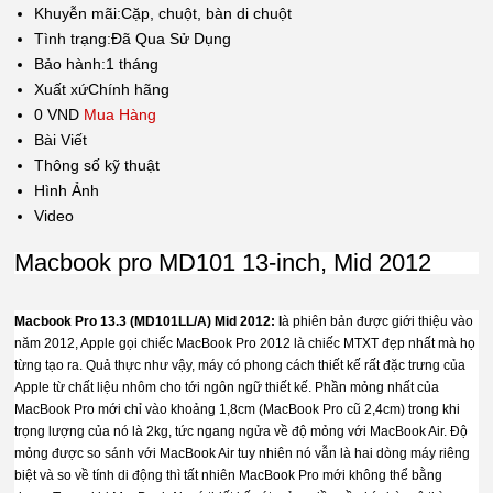
Khuyễn mãi:
Cặp, chuột, bàn di chuột
Tình trạng:
Đã Qua Sử Dụng
Bảo hành:
1 tháng
Xuất xứ
Chính hãng
0 VND
Mua Hàng
Bài Viết
Thông số kỹ thuật
Hình Ảnh
Video
Macbook pro MD101 13-inch, Mid 2012
Macbook Pro 13.3 (MD101LL/A) Mid 2012: l
à phiên bản được giới thiệu vào
năm 2012, Apple gọi chiếc MacBook Pro 2012 là chiếc MTXT đẹp nhất mà họ
từng tạo ra. Quả thực như vậy, máy có phong cách thiết kế rất đặc trưng của
Apple từ chất liệu nhôm cho tới ngôn ngữ thiết kế. Phần mỏng nhất của
MacBook Pro mới chỉ vào khoảng 1,8cm (MacBook Pro cũ 2,4cm) trong khi
trọng lượng của nó là 2kg, tức ngang ngửa về độ mỏng với MacBook Air. Độ
mỏng được so sánh với MacBook Air tuy nhiên nó vẫn là hai dòng máy riêng
biệt và so về tính di động thì tất nhiên MacBook Pro mới không thể bằng