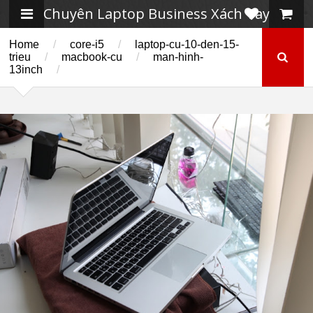
Chuyên Laptop Business Xách Tay
Home
/
core-i5
/
laptop-cu-10-den-15-
trieu
/
macbook-cu
/
man-hinh-
13inch
/