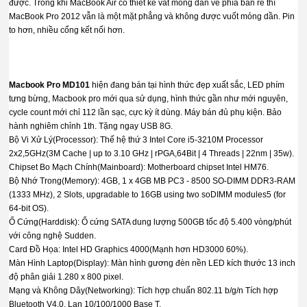
được. Trong khi MacBook Air có thiết kế vát mỏng dần về phía bàn rê thì
MacBook Pro 2012 vẫn là một mặt phẳng và không được vuốt mỏng dần. Pin
to hơn, nhiều cổng kết nối hơn.
Macbook Pro MD101
hiện đang bán tại hình thức đẹp xuất sắc, LED phím
tưng bừng, Macbook pro mới qua sử dụng, hình thức gần như mới nguyên,
cycle count mới chỉ 112 lần sạc, cực kỳ ít dùng. Máy bán đủ phụ kiện. Bảo
hành nghiêm chỉnh 1th. Tặng ngay USB 8G.
Bộ Vi Xử Lý(Processor): Thế hệ thứ 3 Intel Core i5-3210M Processor
2x2,5GHz(3M Cache | up to 3.10 GHz | rPGA,64Bit | 4 Threads | 22nm | 35w).
Chipset Bo Mạch Chính(Mainboard): Motherboard chipset Intel HM76.
Bộ Nhớ Trong(Memory): 4GB, 1 x 4GB MB PC3 - 8500 SO-DIMM DDR3-RAM
(1333 MHz), 2 Slots, upgradable to 16GB using two soDIMM modules5 (for
64-bit OS).
Ổ Cứng(Harddisk): Ổ cứng SATA dung lượng 500GB tốc độ 5.400 vòng/phút
với công nghệ Sudden.
Card Đồ Họa: Intel HD Graphics 4000(Mạnh hơn HD3000 60%).
Màn Hình Laptop(Display): Màn hình gương đèn nền LED kích thước 13 inch
độ phân giải 1.280 x 800 pixel.
Mạng và Không Dây(Networking): Tích hợp chuẩn 802.11 b/g/n Tích hợp
Bluetooth V4.0, Lan 10/100/1000 Base T.