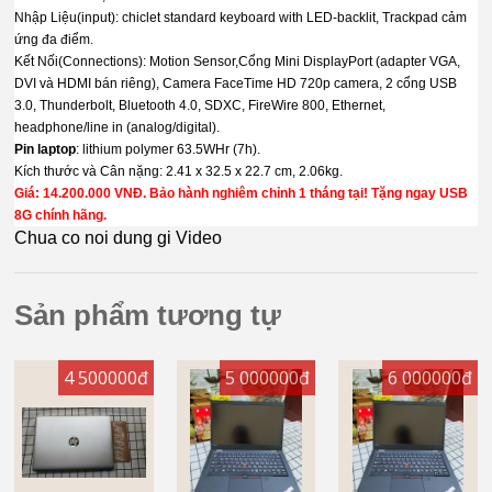
Nhập Liệu(input): chiclet standard keyboard with LED-backlit, Trackpad cảm
ứng đa điểm.
Kết Nối(Connections): Motion Sensor,Cổng Mini DisplayPort (adapter VGA,
DVI và HDMI bán riêng), Camera FaceTime HD 720p camera, 2 cổng USB
3.0, Thunderbolt, Bluetooth 4.0, SDXC, FireWire 800, Ethernet,
headphone/line in (analog/digital).
Pin laptop
: lithium polymer 63.5WHr (7h).
Kích thước và Cân nặng: 2.41 x 32.5 x 22.7 cm, 2.06kg.
Giá: 14.200.000 VNĐ. Bảo hành nghiêm chỉnh 1 tháng tại! Tặng ngay USB
8G chính hãng.
Chua co noi dung gi Video
Sản phẩm tương tự
4 500000đ
5 000000đ
6 000000đ