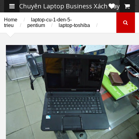
Chuyên Laptop Business Xách Tay
Home
/
laptop-cu-1-den-5-
trieu
/
pentium
/
laptop-toshiba
/