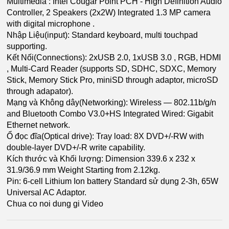
Multimedia : Intel Cougar Point PCH - High Definition Audio
Controller, 2 Speakers (2x2W) Integrated 1.3 MP camera
with digital microphone .
Nhập Liệu(input): Standard keyboard, multi touchpad
supporting.
Kết Nối(Connections): 2xUSB 2.0, 1xUSB 3.0 , RGB, HDMI
, Multi-Card Reader (supports SD, SDHC, SDXC, Memory
Stick, Memory Stick Pro, miniSD through adaptor, microSD
through adapator).
Mạng và Không dây(Networking): Wireless — 802.11b/g/n
and Bluetooth Combo V3.0+HS Integrated Wired: Gigabit
Ethernet network.
Ổ đọc đĩa(Optical drive): Tray load: 8X DVD+/-RW with
double-layer DVD+/-R write capability.
Kích thước và Khối lượng: Dimension 339.6 x 232 x
31.9/36.9 mm Weight Starting from 2.12kg.
Pin: 6-cell Lithium Ion battery Standard sử dụng 2-3h, 65W
Universal AC Adaptor.
Chua co noi dung gi Video