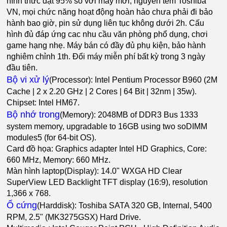
hình thức đạt 95% so với máy mới, nguyên tem Toshiba
VN, mọi chức năng hoạt động hoàn hảo chưa phải đi bảo
hành bao giờ, pin sử dụng liên tục không dưới 2h. Cấu
hình đủ đáp ứng cac nhu cầu văn phòng phổ dụng, chơi
game hạng nhẹ. Máy bán có đầy đủ phụ kiện, bảo hành
nghiêm chỉnh 1th. Đổi máy miễn phí bất kỳ trong 3 ngày
đầu tiên.
Bộ vi xử lý
(Processor): Intel Pentium Processor B960 (2M
Cache | 2 x 2.20 GHz | 2 Cores | 64 Bit | 32nm | 35w).
Chipset: Intel HM67.
Bộ nhớ trong
(Memory): 2048MB of DDR3 Bus 1333
system memory, upgradable to 16GB using two soDIMM
modules5 (for 64-bit OS).
Card đồ họa: Graphics adapter Intel HD Graphics, Core:
660 MHz, Memory: 660 MHz.
Màn hình laptop(Display): 14.0" WXGA HD Clear
SuperView LED Backlight TFT display (16:9), resolution
1,366 x 768.
Ổ cứng
(Harddisk): Toshiba SATA 320 GB, Internal, 5400
RPM, 2.5" (MK3275GSX) Hard Drive.