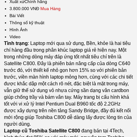
Xuất xứ
Chính hãng
3.800.000 VNĐ
Mua Hàng
Bài Viết
Thông số kỹ thuật
Hình Ảnh
Video
Tình trạng
: Laptop mới qua sử dụng, Bền, khỏe là hai tiêu
chí hàng đầu trong phân khúc laptop giá rẻ hiện nay. Một
trong những dòng máy đáp ứng tốt nhất tiêu chí trên là
Satellite C800. Đây là phiên bán nâng cấp của dòng C640
trước đó, với thiết kế nhỏ gọn hơn 15% so với phiên bản
trước, viền màn hình laptop mỏng hơn, cùng với các chi tiết
được khắc dập một cách rõ nét, đặc biệt là mặt trong máy,
vẫn giữ thế sử dụng vỏ nhựa cứng sần dạng vân cardbon
giúp chống trầy và bám vân tay. Máy trang bị cấu hình khá
tốt với vi xử lý Intel Pentium Dual B960 tốc độ 2.2GHz
được xây dựng trên nền tảng Sandy Bridge, đầy đủ kết nối
mới rộng giúp Toshiba C800 dễ dàng lấy được lòng tin của
người dùng.
Laptop cũ Toshiba Satellite C800
đang bán tại 4Tech,