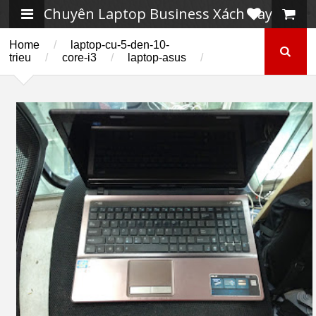
Chuyên Laptop Business Xách Tay
Home
/
laptop-cu-5-den-10-
trieu
/
core-i3
/
laptop-asus
/