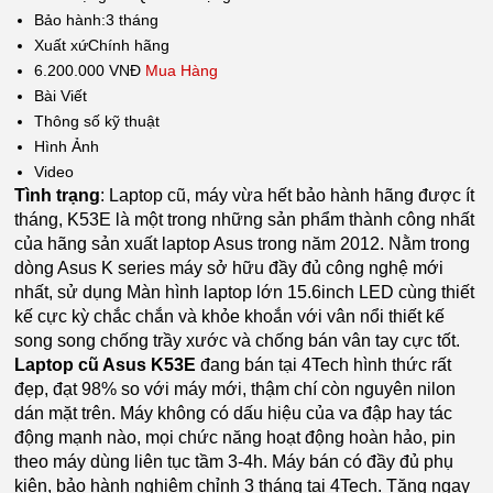
Bảo hành:
3 tháng
Xuất xứ
Chính hãng
6.200.000 VNĐ
Mua Hàng
Bài Viết
Thông số kỹ thuật
Hình Ảnh
Video
Tình trạng
: Laptop cũ, máy vừa hết bảo hành hãng được ít
tháng, K53E là một trong những sản phẩm thành công nhất
của hãng sản xuất laptop Asus trong năm 2012. Nằm trong
dòng Asus K series máy sở hữu đầy đủ công nghệ mới
nhất, sử dụng Màn hình laptop lớn 15.6inch LED cùng thiết
kế cực kỳ chắc chắn và khỏe khoắn với vân nổi thiết kế
song song chống trầy xước và chống bán vân tay cực tốt.
Laptop cũ Asus K53E
đang bán tại 4Tech hình thức rất
đẹp, đạt 98% so với máy mới, thậm chí còn nguyên nilon
dán mặt trên. Máy không có dấu hiệu của va đập hay tác
động mạnh nào, mọi chức năng hoạt động hoàn hảo, pin
theo máy dùng liên tục tầm 3-4h. Máy bán có đầy đủ phụ
kiện, bảo hành nghiêm chỉnh 3 tháng tại 4Tech. Tặng ngay