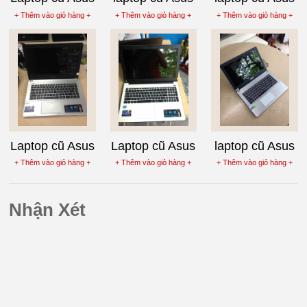
K56CA-
K55A-SX209
Transformer
+ Thêm vào giỏ hàng +
+ Thêm vào giỏ hàng +
+ Thêm vào giỏ hàng +
XO181D Core
Core i3-3110M
Book T100TA-
i3-3217U
DK025H màu
trắng
Laptop cũ Asus
Laptop cũ Asus
laptop cũ Asus
K450CA-
X502C core i3
K450CC-
+ Thêm vào giỏ hàng +
+ Thêm vào giỏ hàng +
+ Thêm vào giỏ hàng +
WX097 Core i5
3217U nguyên
WX263D Core
3337U
tem FPT
i3 3217U BHH
Nhận Xét
5 tháng