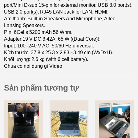
port/Mini D-sub 15-pin for external monitor, USB 3.0 port(s),
USB 2.0 port(s), RJ45 LAN Jack for LAN, HDMI.
Am thanh: Built-in Speakers And Microphone, Altec
Lansing Speakers.
Pin: 6Cells 5200 mAh 56 Whrs.
Adapter:19 V DC,3.42A, 65 W ((Dual Core)).
Input: 100 -240 V AC, 50/60 Hz universal.
Kích thước: 37.8 x 25.3 x 2.83 ~3.49 cm (WxDxH).
Khối lượng: 2.6 kg (with 6 cell battery).
Chua co noi dung gi Video
Sản phẩm tương tự