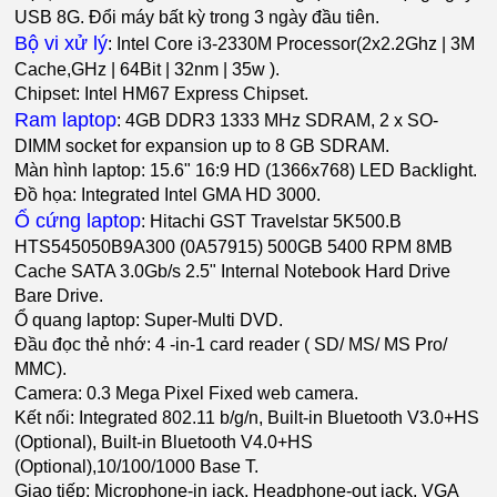
USB 8G. Đổi máy bất kỳ trong 3 ngày đầu tiên.
Bộ vi xử lý
: Intel Core i3-2330M Processor(2x2.2Ghz | 3M
Cache,GHz | 64Bit | 32nm | 35w ).
Chipset: Intel HM67 Express Chipset.
Ram laptop
: 4GB DDR3 1333 MHz SDRAM, 2 x SO-
DIMM socket for expansion up to 8 GB SDRAM.
Màn hình laptop: 15.6" 16:9 HD (1366x768) LED Backlight.
Đồ họa: Integrated Intel GMA HD 3000.
Ổ cứng laptop
: Hitachi GST Travelstar 5K500.B
HTS545050B9A300 (0A57915) 500GB 5400 RPM 8MB
Cache SATA 3.0Gb/s 2.5" Internal Notebook Hard Drive
Bare Drive.
Ổ quang laptop: Super-Multi DVD.
Đầu đọc thẻ nhớ: 4 -in-1 card reader ( SD/ MS/ MS Pro/
MMC).
Camera: 0.3 Mega Pixel Fixed web camera.
Kết nối: Integrated 802.11 b/g/n, Built-in Bluetooth V3.0+HS
(Optional), Built-in Bluetooth V4.0+HS
(Optional),10/100/1000 Base T.
Giao tiếp: Microphone-in jack, Headphone-out jack, VGA