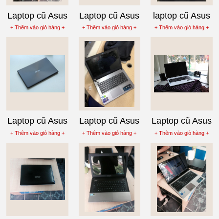
Laptop cũ Asus
Laptop cũ Asus
laptop cũ Asus
K53SV - SX491
K43SD-VX556
K45A-VX307D,
+ Thêm vào giỏ hàng +
+ Thêm vào giỏ hàng +
+ Thêm vào giỏ hàng +
Core i5-2430M
Core i3-2350M
Core i3-3120M
còn bảo hành
hãng
Laptop cũ Asus
Laptop cũ Asus
Laptop cũ Asus
X550CA-
X450CC-
X501A-XX231
+ Thêm vào giỏ hàng +
+ Thêm vào giỏ hàng +
+ Thêm vào giỏ hàng +
XX120D Core
WX009, Core
Core i3-2370M
i5-3337U
i5-3337U
Màu Trắng