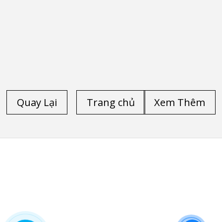
Quay Lại
Trang chủ
Xem Thêm
TRANG CHỦ
/
LAPTOP CŨ HP
/
LAPTOP CŨ DELL
/
LAPTOP CŨ LENOVO THINKPAD
/
LAPTOP CŨ
/
LAPTOP CŨ HÀ NỘI
/
LAPTOP CŨ HP ELITEBOOK
FOLIO 9470M
/
LAPTOP CŨ HP ELITEBOOK FOLIO 9480M
/
LAPTOP CŨ DELL PRECISION M4600
/
LAPTOP CŨ
DELL PRECISION M4700
/
LAPTOP CŨ DELL LATITUDE
E6540
/
LAPTOP CŨ HP ZBOOK 15 CORE I7 4800QM
/
LAPTOP CŨ HP ZBOOK 17-G2
/
LAPTOP CŨ DELL
LATITUDE E5520
/
LAPTOP CŨ DELL LATITUDE 5530