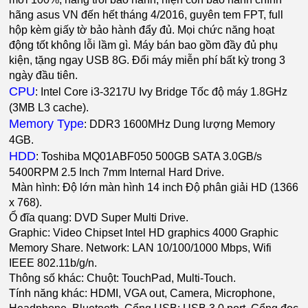
hãng asus VN đến hết tháng 4/2016, guyên tem FPT, full
hộp kèm giấy tờ bảo hành đẩy đủ. Mọi chức năng hoạt
động tốt không lỗi lầm gì. Máy bán bao gồm đầy đủ phụ
kiện, tặng ngay USB 8G. Đổi máy miễn phí bất kỳ trong 3
ngày đầu tiên.
CPU
: Intel Core i3-3217U Ivy Bridge Tốc độ máy 1.8GHz
(3MB L3 cache).
Memory Type
: DDR3 1600MHz Dung lượng Memory
4GB.
HDD
: Toshiba MQ01ABF050 500GB SATA 3.0GB/s
5400RPM 2.5 Inch 7mm Internal Hard Drive.
Màn hình: Độ lớn màn hình 14 inch Độ phân giải HD (1366
x 768).
Ổ đĩa quang: DVD Super Multi Drive.
Graphic: Video Chipset Intel HD graphics 4000 Graphic
Memory Share. Network: LAN 10/100/1000 Mbps, Wifi
IEEE 802.11b/g/n.
Thông số khác: Chuột: TouchPad, Multi-Touch.
Tính năng khác: HDMI, VGA out, Camera, Microphone,