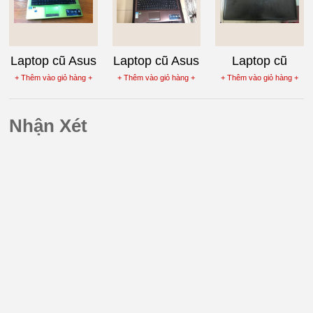
Laptop cũ Asus
Laptop cũ Asus
Laptop cũ
K43SJ-VX474
K53SV-SX492
ultrabook Asus
+ Thêm vào giỏ hàng +
+ Thêm vào giỏ hàng +
+ Thêm vào giỏ hàng +
K46CA
Nhận Xét