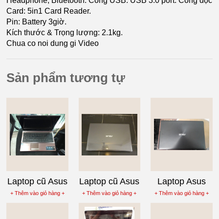
Headphone, Bluetooth. Cổng USB: USB 3.0 port. Cổng đọc
Card: 5in1 Card Reader.
Pin: Battery 3giờ.
Kích thước & Trọng lượng: 2.1kg.
Chua co noi dung gi Video
Sản phẩm tương tự
Laptop cũ Asus
Laptop cũ Asus
Laptop Asus
K53E-SX1734
X450CA-
X550CC-
+ Thêm vào giỏ hàng +
+ Thêm vào giỏ hàng +
+ Thêm vào giỏ hàng +
Core i3-2350M
WX092 Core
XX085D Core
i3-3217U
i3-3217U