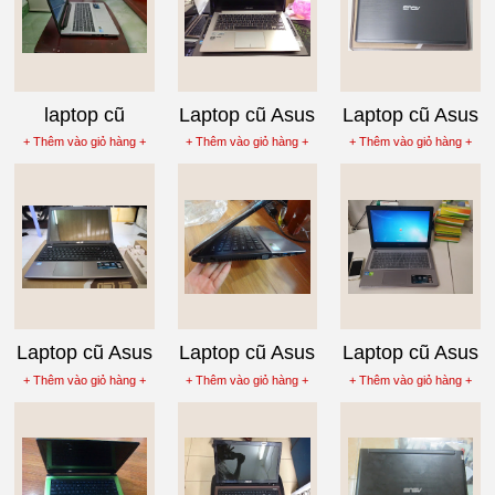
laptop cũ
Laptop cũ Asus
Laptop cũ Asus
Ultrabook Asus
Zenbook
X550CA-
+ Thêm vào giỏ hàng +
+ Thêm vào giỏ hàng +
+ Thêm vào giỏ hàng +
K56CM-XX008
UX32VD
XX120D
Laptop cũ Asus
Laptop cũ Asus
Laptop cũ Asus
K55A-SX144
K45VD-VX031
X450CC-
+ Thêm vào giỏ hàng +
+ Thêm vào giỏ hàng +
+ Thêm vào giỏ hàng +
WX016