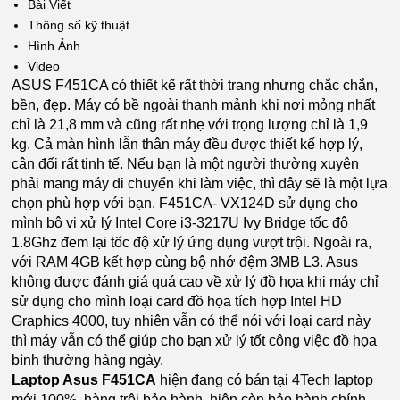
Bài Viết
Thông số kỹ thuật
Hình Ảnh
Video
ASUS F451CA có thiết kế rất thời trang nhưng chắc chắn,
bền, đẹp. Máy có bề ngoài thanh mảnh khi nơi mỏng nhất
chỉ là 21,8 mm và cũng rất nhẹ với trọng lượng chỉ là 1,9
kg. Cả màn hình lẫn thân máy đều được thiết kế hợp lý,
cân đối rất tinh tế. Nếu bạn là một người thường xuyên
phải mang máy di chuyển khi làm việc, thì đây sẽ là một lựa
chọn phù hợp với bạn. F451CA- VX124D sử dụng cho
mình bộ vi xử lý Intel Core i3-3217U Ivy Bridge tốc độ
1.8Ghz đem lại tốc độ xử lý ứng dụng vượt trội. Ngoài ra,
với RAM 4GB kết hợp cùng bộ nhớ đệm 3MB L3. Asus
không được đánh giá quá cao về xử lý đồ họa khi máy chỉ
sử dụng cho mình loại card đồ họa tích hợp Intel HD
Graphics 4000, tuy nhiên vẫn có thể nói với loại card này
thì máy vẫn có thể giúp cho bạn xử lý tốt công việc đồ họa
bình thường hàng ngày.
Laptop Asus F451CA
hiện đang có bán tại 4Tech laptop
mới 100%, hàng trôi bảo hành, hiện còn bảo hành chính