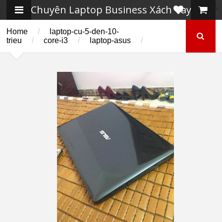
Chuyên Laptop Business Xách Tay
Home
/
laptop-cu-5-den-10-
trieu
/
core-i3
/
laptop-asus
/