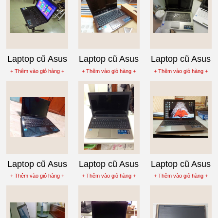
Laptop cũ Asus
Laptop cũ Asus
Laptop cũ Asus
X301A-RX134,
K43SJ Core i5-
K43E-VX056
+ Thêm vào giỏ hàng +
+ Thêm vào giỏ hàng +
+ Thêm vào giỏ hàng +
Core i3
2430M
Core i3
Laptop cũ Asus
Laptop cũ Asus
Laptop cũ Asus
A42F-VX008
K55A-SX209,
K55VM-SX032
+ Thêm vào giỏ hàng +
+ Thêm vào giỏ hàng +
+ Thêm vào giỏ hàng +
Core i5
Core i3
Core i7-
3610QM