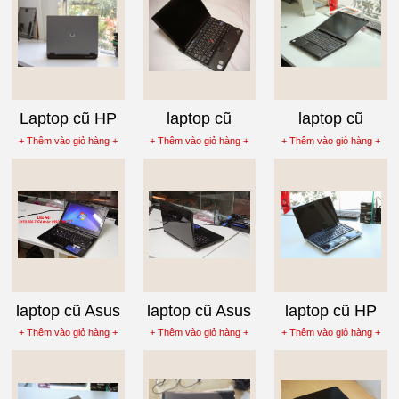
T6600
Laptop cũ HP
laptop cũ
laptop cũ
Compaq 6710B
Lenovo
Lenovo
+ Thêm vào giỏ hàng +
+ Thêm vào giỏ hàng +
+ Thêm vào giỏ hàng +
thinkpad x60
ThinkPad T60
laptop cũ Asus
laptop cũ Asus
laptop cũ HP
U80V
U80V-WX096
Pavilion dv4
+ Thêm vào giỏ hàng +
+ Thêm vào giỏ hàng +
+ Thêm vào giỏ hàng +