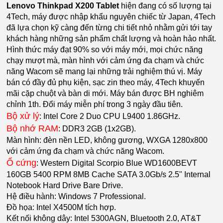
Lenovo Thinkpad X200 Tablet
hiện đang có số lượng tại
4Tech, máy được nhập khẩu nguyên chiếc từ Japan, 4Tech
đã lựa chọn kỹ càng đến từng chi tiết nhỏ nhằm gửi tới tay
khách hàng những sản phẩm chất lượng và hoàn hảo nhất.
Hình thức máy đạt 90% so với máy mới, mọi chức năng
chạy mượt mà, màn hình với cảm ứng đa chạm và chức
năng Wacom sẽ mang lại những trải nghiệm thú vị. Máy
bán có đầy đủ phụ kiện, sạc zin theo máy, 4Tech khuyến
mãi cặp chuột và bàn di mới. Máy bán được BH nghiêm
chỉnh 1th. Đổi máy miễn phí trong 3 ngày đầu tiên.
Bộ xử lý
: Intel Core 2 Duo CPU L9400 1.86GHz.
Bộ nhớ RAM
: DDR3 2GB (1x2GB).
Màn hình: đèn nền LED, không gương, WXGA 1280x800
với cảm ứng đa chạm và chức năng Wacom.
Ổ cứng
: Western Digital Scorpio Blue WD1600BEVT
160GB 5400 RPM 8MB Cache SATA 3.0Gb/s 2.5" Internal
Notebook Hard Drive Bare Drive.
Hệ điều hành: Windows 7 Professional.
Đồ họa: Intel X4500M tích hợp.
Kết nối không dây: Intel 5300AGN, Bluetooth 2.0, AT&T