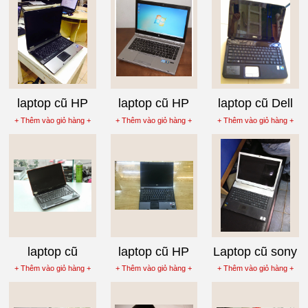
giá 3 triệu 600k
triệu 800k
laptop cũ HP
laptop cũ HP
laptop cũ Dell
Compaq 6730B
Elitebook
Vostro 1088 giá
+ Thêm vào giỏ hàng +
+ Thêm vào giỏ hàng +
+ Thêm vào giỏ hàng +
Core 2 Duo
6930P Core 2
3 triệu 6
T9300
Duo P8600
laptop cũ
laptop cũ HP
Laptop cũ sony
Lenovo
Compaq
vaio
+ Thêm vào giỏ hàng +
+ Thêm vào giỏ hàng +
+ Thêm vào giỏ hàng +
Ideapad Y450
NC6400
VGNFZ180E
Core 2 Duo