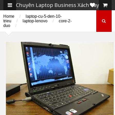
Chuyên Laptop Business Xách Tay
Home
/
laptop-cu-5-den-10-
trieu
/
laptop-lenovo
/
core-2-
duo
/