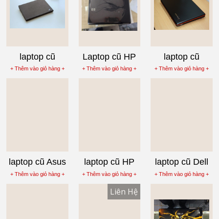
laptop cũ
Laptop cũ HP
laptop cũ
Lenovo
Pavilion
Lenovo
+ Thêm vào giỏ hàng +
+ Thêm vào giỏ hàng +
+ Thêm vào giỏ hàng +
Thinkpad X61S
DV2700
Ideapad Y450
laptop cũ Asus
laptop cũ HP
laptop cũ Dell
K40IJ-VX201
probook 4411s
inspiron 1427
+ Thêm vào giỏ hàng +
+ Thêm vào giỏ hàng +
+ Thêm vào giỏ hàng +
Core 2 Duo
Core 2 duo
Liên Hệ
T6670
t6570