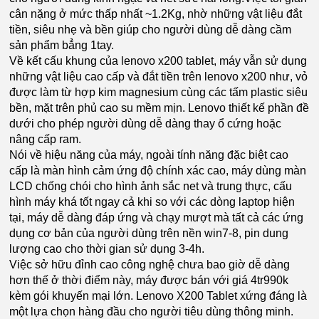
cân nặng ở mức thấp nhất ~1.2Kg, nhờ những vật liệu đắt
tiền, siêu nhẹ và bền giúp cho người dùng dễ dàng cầm
sản phẩm bẳng 1tay.
Về kết cấu khung của lenovo x200 tablet, máy vẫn sử dụng
những vật liệu cao cấp và đắt tiền trên lenovo x200 như, vỏ
được làm từ hợp kim magnesium cùng các tấm plastic siêu
bền, mặt trên phủ cao su mềm mịn. Lenovo thiết kế phần đề
dưới cho phép người dùng dễ dàng thay ổ cứng hoặc
nâng cấp ram.
Nói về hiệu năng của máy, ngoài tính năng đặc biệt cao
cấp là màn hình cảm ứng độ chính xác cao, máy dùng màn
LCD chống chói cho hình ảnh sắc net và trung thực, cấu
hình máy khá tốt ngay cả khi so với các dòng laptop hiện
tại, máy dễ dàng đáp ứng và chạy mượt mà tất cả các ứng
dụng cơ bản của người dùng trên nền win7-8, pin dung
lượng cao cho thời gian sử dụng 3-4h.
Việc sở hữu đỉnh cao công nghệ chưa bao giờ dễ dàng
hơn thế ở thời điểm này, máy được bán với giá 4tr990k
kèm gói khuyến mại lớn. Lenovo X200 Tablet xứng đáng là
một lựa chọn hàng đầu cho người tiêu dùng thông minh.