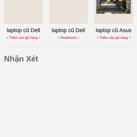
laptop cũ Dell
laptop cũ Dell
laptop cũ Asus
Latitude E4200
vostro 1510 giá
G50V Core 2
+ Thêm vào giỏ hàng +
+ Readmore +
+ Thêm vào giỏ hàng +
dưới 4 triệu
Duo P7450
Nhận Xét