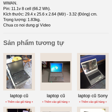
WWAN.
Pin: 11.1v 8 cell (66.2 Wh).
Kích thước: 29.4 x 25.6 x 2.64 (Mở) - 3.32 (Đóng) cm.
Trọng lượng: 1.83kg.
Chua co noi dung gi Video
Sản phẩm tương tự
laptop cũ
laptop cũ
laptop cũ Sony
Lenovo
Panasonic CF
Vaio VGN-
+ Thêm vào giỏ hàng +
+ Thêm vào giỏ hàng +
+ Thêm vào giỏ hàng +
ThinkPad T500
T8 giá 2 triệu
NR398E giá 3